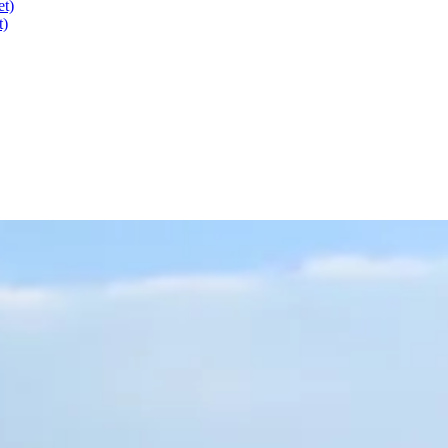
et)
t)