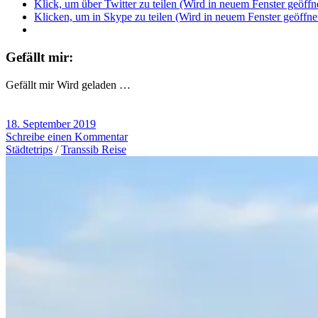
Klick, um über Twitter zu teilen (Wird in neuem Fenster geöffn
Klicken, um in Skype zu teilen (Wird in neuem Fenster geöffne
Gefällt mir:
Gefällt mir
Wird geladen …
18. September 2019
Schreibe einen Kommentar
Städtetrips
/
Transsib Reise