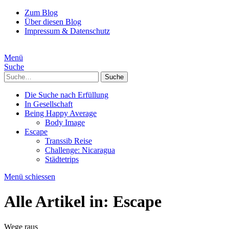
Zum Blog
Über diesen Blog
Impressum & Datenschutz
Menü
Suche
Suche
Die Suche nach Erfüllung
In Gesellschaft
Being Happy Average
Body Image
Escape
Transsib Reise
Challenge: Nicaragua
Städtetrips
Menü schiessen
Alle Artikel in:
Escape
Wege raus