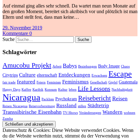
Auf einmal ging alles sehr schnell. Da wartet man neun Monate auf
den großen Moment, bereitet sich akribisch vor und plötzlich ist man
Eltern und stellt fest, dass man keine…
29. November 2019
Kommentare 0
Suche
Schlagwörter
Amucobu Projekt
Babys
Body Image
Arbeit
Beziehungen
Chaos
Escape
Culture
Entdeckungen
Citytrips
elternschaft
Erwachsen
featured
Feminismus
Guatemala
fair trade
Feiern
Feminism
Gesellschaft
Gipfel
Life Lessons
Happy Days
Kaffee
Karibik
Konsum
Kultur
leben
Nachhaltigkeit
Nicaragua
Reisebericht
Reisen
Psychokram
Packliste
Russland
Städtetrip
Reisen Nicaragua
Reisevorbereitung
stillen
Transsibirische Eisenbahn
Wandern
TV-Shows
Veränderungen
wohnen
Zumba
Datenschutz & Cookies: Diese Website verwendet Cookies. Wenn
du die Website weiterhin nutzt, stimmst du der Verwendung von