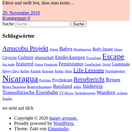
Eltern und stellt fest, dass man keine…
29. November 2019
Kommentare 0
Suche
Schlagwörter
Amucobu Projekt
Babys
Body Image
Arbeit
Beziehungen
Chaos
Escape
Culture
Entdeckungen
Citytrips
elternschaft
Erwachsen
featured
Feminismus
Guatemala
fair trade
Feiern
Feminism
Gesellschaft
Gipfel
Life Lessons
Happy Days
Kaffee
Karibik
Konsum
Kultur
leben
Nachhaltigkeit
Nicaragua
Reisebericht
Reisen
Psychokram
Packliste
Russland
Städtetrip
Reisen Nicaragua
Reisevorbereitung
stillen
Transsibirische Eisenbahn
Wandern
TV-Shows
Veränderungen
wohnen
Zumba
sei stolz auf dich
Copyright © 2026
happy average.
Proudly powered by
WordPress.
Theme: Zuki von
Elmastudio
.