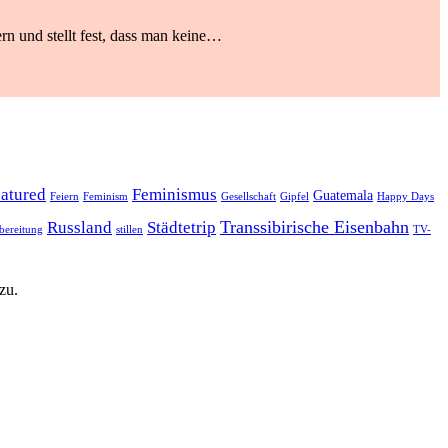
rn und stellt fest, dass man keine…
eatured
Feminismus
Guatemala
Feiern
Feminism
Gesellschaft
Gipfel
Happy Days
Transsibirische Eisenbahn
Russland
Städtetrip
bereitung
stillen
TV-
zu.