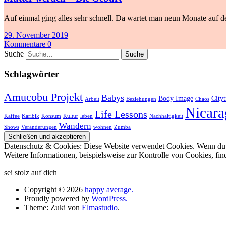
Auf einmal ging alles sehr schnell. Da wartet man neun Monate auf de
29. November 2019
Kommentare 0
Suche
Schlagwörter
Amucobu Projekt
Babys
Body Image
Cityt
Arbeit
Beziehungen
Chaos
Nicara
Life Lessons
Kaffee
Karibik
Konsum
Kultur
leben
Nachhaltigkeit
Wandern
Shows
Veränderungen
wohnen
Zumba
Datenschutz & Cookies: Diese Website verwendet Cookies. Wenn du d
Weitere Informationen, beispielsweise zur Kontrolle von Cookies, fin
sei stolz auf dich
Copyright © 2026
happy average.
Proudly powered by
WordPress.
Theme: Zuki von
Elmastudio
.