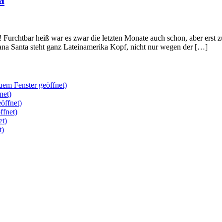
a! Furchtbar heiß war es zwar die letzten Monate auch schon, aber erst 
a Santa steht ganz Lateinamerika Kopf, nicht nur wegen der […]
uem Fenster geöffnet)
net)
öffnet)
ffnet)
et)
t)