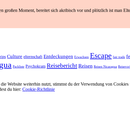
n großen Moment, bereitet sich akribisch vor und plötzlich ist man Elte
Escape
Culture
Entdeckungen
f
rips
elternschaft
Erwachsen
fair trade
gua
Reisebericht
Reisen
Psychokram
Packliste
Reisen Nicaragua
Reisevor
ie Website weiterhin nutzt, stimmst du der Verwendung von Cookies 
dest du hier:
Cookie-Richtlinie