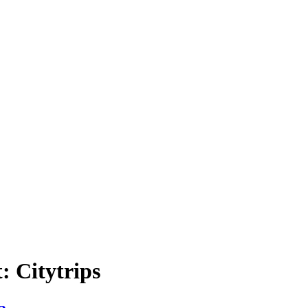
t:
Citytrips
a