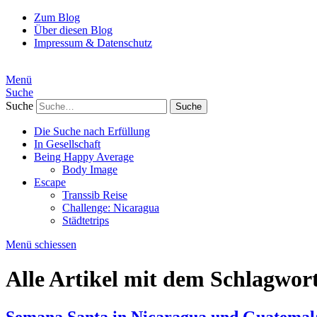
Zum Blog
Über diesen Blog
Impressum & Datenschutz
Menü
Suche
Suche
Die Suche nach Erfüllung
In Gesellschaft
Being Happy Average
Body Image
Escape
Transsib Reise
Challenge: Nicaragua
Städtetrips
Menü schiessen
Alle Artikel mit dem Schlagwor
Semana Santa in Nicaragua und Guatemal