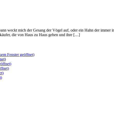
 Dann weckt mich der Gesang der Vögel auf, oder ein Hahn der immer i
erkäufer, die von Haus zu Haus gehen und ihre […]
uem Fenster geöffnet)
net)
öffnet)
ffnet)
et)
t)