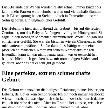
Die Abstände der Wehen wurden relativ schnell immer kürzer bis
kaum mehr Pausen wahrnehmbar waren und viereinhalb Stunden
nach Blasensprung hatten Stefan und ich in Teamarbeit unseren
Sohn geboren. Ein unglaubliches Gefühl!
Die Hebamme hielt sich während der Geburt – bis auf die letzten
Zentimeter, um das Baby aufzufangen – völlig im Hintergrund. Sie
sagte in den richtigen Momenten aufmunternde Worte und gab uns
ein sicheres Gefühl. Sie war ein bisschen wie ein Cheerleader, die
mich anfeuerte, während Stefan damit beschäftigt war, meine
plötzlich animalischen Kräfte mit seinem Körper abzufangen.
Eigentlich kann ich gar nicht genau sagen, was er gemacht hat,
hauptsächlich mich gehalten bzw. mir notwendigen Widerstand
geleistet, aber das hat er sehr gut gemacht.
Eine perfekte, extrem schmerzhafte
Geburt
Die Geburt war trotzdem die heftigste Erfahrung meines bisherigen
Lebens, da gibt es kein Schönreden: Ich bin noch immer geschockt,
wie schmerzhaft etwas eigentlich sein kann. Zwischendurch dachte
ich, ich überlebe das nicht. Aber im Grunde lief alles so, wie ich es
mir gewünscht hatte: Spontan, ohne Schmerzmittel, ohne