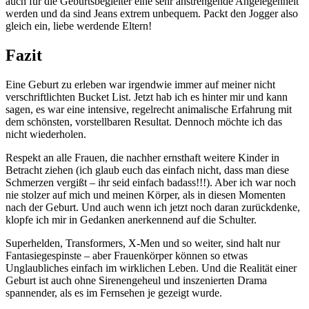
auch für die Geburtsbegleiter eine sehr anstrengende Angelegenheit
werden und da sind Jeans extrem unbequem. Packt den Jogger also
gleich ein, liebe werdende Eltern!
Fazit
Eine Geburt zu erleben war irgendwie immer auf meiner nicht
verschriftlichten Bucket List. Jetzt hab ich es hinter mir und kann
sagen, es war eine intensive, regelrecht animalische Erfahrung mit
dem schönsten, vorstellbaren Resultat. Dennoch möchte ich das
nicht wiederholen.
Respekt an alle Frauen, die nachher ernsthaft weitere Kinder in
Betracht ziehen (ich glaub euch das einfach nicht, dass man diese
Schmerzen vergißt – ihr seid einfach badass!!!). Aber ich war noch
nie stolzer auf mich und meinen Körper, als in diesen Momenten
nach der Geburt. Und auch wenn ich jetzt noch daran zurückdenke,
klopfe ich mir in Gedanken anerkennend auf die Schulter.
Superhelden, Transformers, X-Men und so weiter, sind halt nur
Fantasiegespinste – aber Frauenkörper können so etwas
Unglaubliches einfach im wirklichen Leben. Und die Realität einer
Geburt ist auch ohne Sirenengeheul und inszenierten Drama
spannender, als es im Fernsehen je gezeigt wurde.