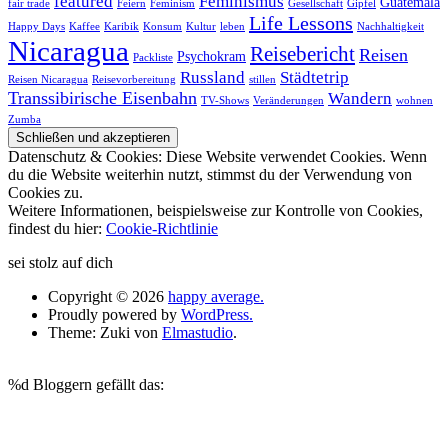
featured
Feminismus
Guatemala
fair trade
Feiern
Feminism
Gesellschaft
Gipfel
Life Lessons
Happy Days
Kaffee
Karibik
Konsum
Kultur
leben
Nachhaltigkeit
Nicaragua
Reisebericht
Reisen
Psychokram
Packliste
Russland
Städtetrip
Reisen Nicaragua
Reisevorbereitung
stillen
Transsibirische Eisenbahn
Wandern
TV-Shows
Veränderungen
wohnen
Zumba
Datenschutz & Cookies: Diese Website verwendet Cookies. Wenn
du die Website weiterhin nutzt, stimmst du der Verwendung von
Cookies zu.
Weitere Informationen, beispielsweise zur Kontrolle von Cookies,
findest du hier:
Cookie-Richtlinie
sei stolz auf dich
Copyright © 2026
happy average.
Proudly powered by
WordPress.
Theme: Zuki von
Elmastudio
.
%d
Bloggern gefällt das: