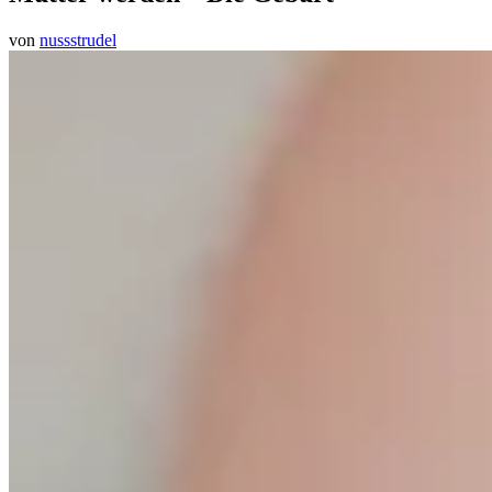
von
nussstrudel