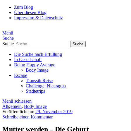
Zum Blog
Über diesen Blog
Impressum & Datenschutz
Menü
Suche
Suche
Die Suche nach Erfüllung
In Gesellschaft
Being Happy Average
Body Image
Escape
Transsib Reise
Challenge: Nicaragua
Städtetrips
Menü schiessen
Allgemein
,
Body Image
Veröffentlicht am
29. November 2019
Schreibe einen Kommentar
Mutter werden – Die Geburt