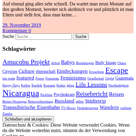
Auf einmal ging alles sehr schnell. Da wartet man neun Monate auf
den großen Moment, bereitet sich akribisch vor und plötzlich ist man
Eltern und stellt fest, dass man keine…
29. November 2019
Kommentare 0
Suche
Schlagwörter
Amucobu Projekt
Babys
Body Image
Arbeit
Beziehungen
Chaos
Escape
Culture
Entdeckungen
Citytrips
elternschaft
Erwachsen
featured
Feminismus
Guatemala
fair trade
Feiern
Feminism
Gesellschaft
Gipfel
Life Lessons
Happy Days
Kaffee
Karibik
Konsum
Kultur
leben
Nachhaltigkeit
Nicaragua
Reisebericht
Reisen
Psychokram
Packliste
Russland
Städtetrip
Reisen Nicaragua
Reisevorbereitung
stillen
Transsibirische Eisenbahn
Wandern
TV-Shows
Veränderungen
wohnen
Zumba
Datenschutz & Cookies: Diese Website verwendet Cookies. Wenn
du die Website weiterhin nutzt, stimmst du der Verwendung von
Cookies zu.