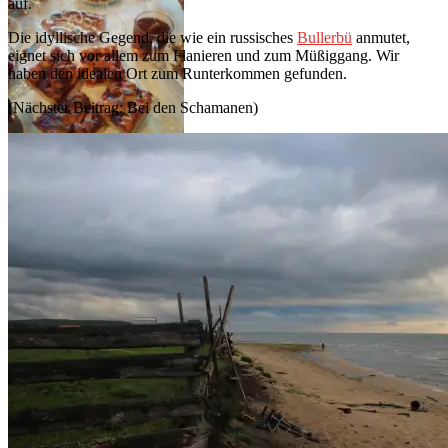
auf.
Die idyllische Gegend, die wie ein russisches
Bullerbü
anmutet,
eignet sich vor allem zum Flanieren und zum Müßiggang. Wir
haben den idealen Ort zum Runterkommen gefunden.
(Nächster Beitrag: Bei den Schamanen)