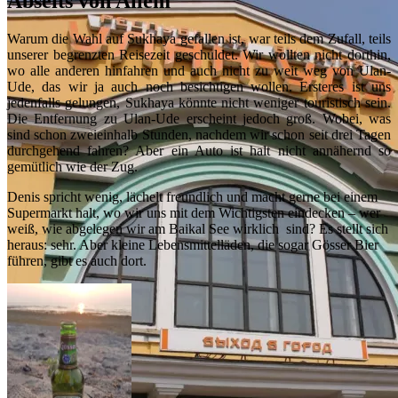
Abseits von Allem
Warum die Wahl auf Sukhaya gefallen ist, war teils dem Zufall, teils
unserer begrenzten Reisezeit geschuldet. Wir wollten nicht dorthin,
wo alle anderen hinfahren und auch nicht zu weit weg von Ulan-
Ude, das wir ja auch noch besichtigen wollen. Ersteres ist uns
jedenfalls gelungen, Sukhaya könnte nicht weniger touristisch sein.
Die Entfernung zu Ulan-Ude erscheint jedoch groß. Wobei, was
sind schon zweieinhalb Stunden, nachdem wir schon seit drei Tagen
durchgehend fahren? Aber ein Auto ist halt nicht annähernd so
gemütlich wie der Zug.
Denis spricht wenig, lächelt freundlich und macht gerne bei einem
Supermarkt halt, wo wir uns mit dem Wichtigsten eindecken – wer
weiß, wie abgelegen wir am Baikal See wirklich sind? Es stellt sich
heraus: sehr. Aber kleine Lebensmittelläden, die sogar Gösser Bier
führen, gibt es auch dort.