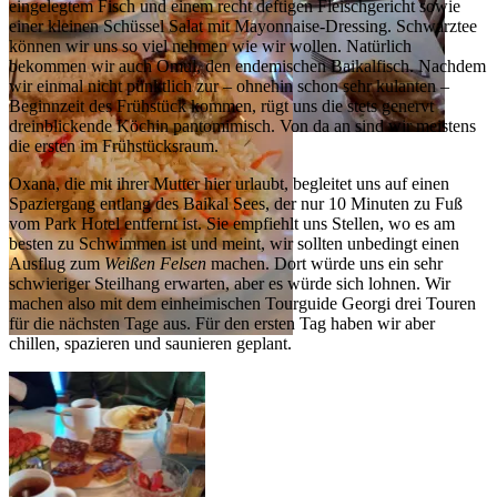
eingelegtem Fisch und einem recht deftigen Fleischgericht sowie
einer kleinen Schüssel Salat mit Mayonnaise-Dressing. Schwarztee
können wir uns so viel nehmen wie wir wollen. Natürlich
bekommen wir auch Omul, den endemischen Baikalfisch. Nachdem
wir einmal nicht pünktlich zur – ohnehin schon sehr kulanten –
Beginnzeit des Frühstück kommen, rügt uns die stets genervt
dreinblickende Köchin pantomimisch. Von da an sind wir meistens
die ersten im Frühstücksraum.
Oxana, die mit ihrer Mutter hier urlaubt, begleitet uns auf einen
Spaziergang entlang des Baikal Sees, der nur 10 Minuten zu Fuß
vom Park Hotel entfernt ist. Sie empfiehlt uns Stellen, wo es am
besten zu Schwimmen ist und meint, wir sollten unbedingt einen
Ausflug zum
Weißen Felsen
machen. Dort würde uns ein sehr
schwieriger Steilhang erwarten, aber es würde sich lohnen. Wir
machen also mit dem einheimischen Tourguide Georgi drei Touren
für die nächsten Tage aus. Für den ersten Tag haben wir aber
chillen, spazieren und saunieren geplant.