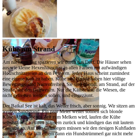
Kühe am Strand
Am nächsten Tag spazieren wir durch das Dorf. Die Häuser sehen
aus wie kleine Hexenhäuschen in allen Farben mit aufwändigen
Holzschnitzereien an den Fenstern. Jedes Haus scheint zumindest
eine eigene Kuh zu haben. Kühe und Hunde haben hier völlige
Bewegungs- und Narrenfreiheit. Sie sind überall, am Strand, auf der
Straße, auf den Gehwegen. Nur die Kälber und die Wiesen, die
nicht gefressen werden sollen, sind eingezäunt.
Der Baikal See ist kalt, das Wetter frisch, aber sonnig. Wir sitzen am
weißen Sandstrand. Ein paar Meter weiter sonnen sich blonde
Kühe. Als es abends Zeit zum Melken wird, laufen die Kühe
selbstständig zu ihren Häusern zurück und kündigen das mit lautem
Gemuhe an. Auf den Gehwegen müssen wir den riesigen Kuhfladen
ausweichen, da fällt einem dann ein Hundstrümmerl gar nicht mehr