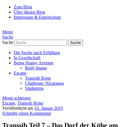
Zum Blog
Über diesen Blog
Impressum & Datenschutz
Menü
Suche
Suche
Die Suche nach Erfüllung
In Gesellschaft
Being Happy Average
Body Image
Escape
Transsib Reise
Challenge: Nicaragua
Städtetrips
Menü schiessen
Escape
,
Transsib Reise
Veröffentlicht am
10. Januar 2019
Schreibe einen Kommentar
Transsib Teil 7 – Das Dorf der Kühe am