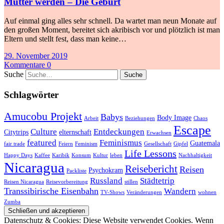
Mutter werden – Die Geburt
Auf einmal ging alles sehr schnell. Da wartet man neun Monate auf
den großen Moment, bereitet sich akribisch vor und plötzlich ist man
Eltern und stellt fest, dass man keine…
29. November 2019
Kommentare 0
Suche
Schlagwörter
Amucobu Projekt
Babys
Body Image
Arbeit
Beziehungen
Chaos
Escape
Culture
Entdeckungen
Citytrips
elternschaft
Erwachsen
featured
Feminismus
Guatemala
fair trade
Feiern
Feminism
Gesellschaft
Gipfel
Life Lessons
Happy Days
Kaffee
Karibik
Konsum
Kultur
leben
Nachhaltigkeit
Nicaragua
Reisebericht
Reisen
Psychokram
Packliste
Russland
Städtetrip
Reisen Nicaragua
Reisevorbereitung
stillen
Transsibirische Eisenbahn
Wandern
TV-Shows
Veränderungen
wohnen
Zumba
Datenschutz & Cookies: Diese Website verwendet Cookies. Wenn