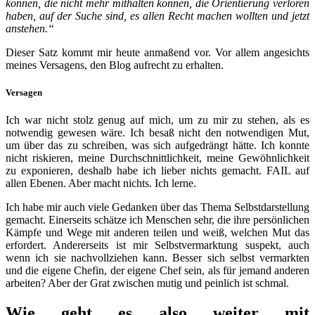
können, die nicht mehr mithalten können, die Orientierung verloren
haben, auf der Suche sind, es allen Recht machen wollten und jetzt
anstehen.“
Dieser Satz kommt mir heute anmaßend vor. Vor allem angesichts
meines Versagens, den Blog aufrecht zu erhalten.
Versagen
Ich war nicht stolz genug auf mich, um zu mir zu stehen, als es
notwendig gewesen wäre. Ich besaß nicht den notwendigen Mut,
um über das zu schreiben, was sich aufgedrängt hätte. Ich konnte
nicht riskieren, meine Durchschnittlichkeit, meine Gewöhnlichkeit
zu exponieren, deshalb habe ich lieber nichts gemacht. FAIL auf
allen Ebenen. Aber macht nichts. Ich lerne.
Ich habe mir auch viele Gedanken über das Thema Selbstdarstellung
gemacht. Einerseits schätze ich Menschen sehr, die ihre persönlichen
Kämpfe und Wege mit anderen teilen und weiß, welchen Mut das
erfordert. Andererseits ist mir Selbstvermarktung suspekt, auch
wenn ich sie nachvollziehen kann. Besser sich selbst vermarkten
und die eigene Chefin, der eigene Chef sein, als für jemand anderen
arbeiten? Aber der Grat zwischen mutig und peinlich ist schmal.
Wie geht es also weiter mit