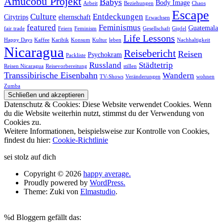
Amucobu Projekt
Babys
Body Image
Arbeit
Beziehungen
Chaos
Escape
Culture
Entdeckungen
Citytrips
elternschaft
Erwachsen
featured
Feminismus
Guatemala
fair trade
Feiern
Feminism
Gesellschaft
Gipfel
Life Lessons
Happy Days
Kaffee
Karibik
Konsum
Kultur
leben
Nachhaltigkeit
Nicaragua
Reisebericht
Reisen
Psychokram
Packliste
Russland
Städtetrip
Reisen Nicaragua
Reisevorbereitung
stillen
Transsibirische Eisenbahn
Wandern
TV-Shows
Veränderungen
wohnen
Zumba
Datenschutz & Cookies: Diese Website verwendet Cookies. Wenn
du die Website weiterhin nutzt, stimmst du der Verwendung von
Cookies zu.
Weitere Informationen, beispielsweise zur Kontrolle von Cookies,
findest du hier:
Cookie-Richtlinie
sei stolz auf dich
Copyright © 2026
happy average.
Proudly powered by
WordPress.
Theme: Zuki von
Elmastudio
.
%d
Bloggern gefällt das: