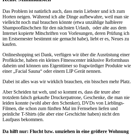
Das Problem ist natürlich auch, dass mein Liebster und ich zum
Horten neigen. Während ich alte Dinge aufbewahre, weil man sie
vielleicht noch mal brauchen könnte (etwa unzählige halbleere
Shampoofläschchen für den nächsten Urlaub, oder alte aus dem
Internet kopierte Mitschriften von Vorlesungen, deren Prüfung ich
im Erstsemester bestimmt nie gemacht habe), liebt er es, Neues zu
kaufen.
Onlineshopping sei Dank, verfügen wir über die Ausrüstung einer
Profiküche, haben ein kleines Fitnesscenter inklusive Reformhaus
daheim und können uns Eigentümer so fragwürdiger Produkte wie
einer „Facial Sauna“ oder einem LIP Gerät nennen.
Dabei ist alles was wir wirklich brauchen, ein bisschen mehr Platz.
Aber Scheiden tut weh, und so kommt es, dass die teure aber
trotzdem falsch gekaufte Druckerpatrone, Geschenke, die man nie
leiden konnte (wohl aber den Schenker), DVDs von Lieblings-
Filmen, die schon zum fünften Mal im Fernsehen liefen und
peinliche T-Shirts (die aber eine Geschichte haben) nicht den
Laufpass bekommen.
Da hilft nur: Flucht bzw. umziehen in eine größere Wohnung