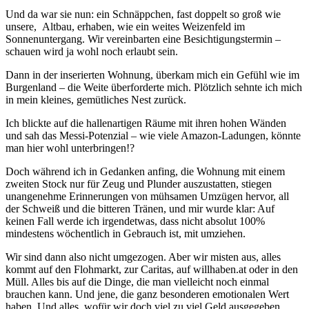
Und da war sie nun: ein Schnäppchen, fast doppelt so groß wie
unsere, Altbau, erhaben, wie ein weites Weizenfeld im
Sonnenuntergang. Wir vereinbarten eine Besichtigungstermin –
schauen wird ja wohl noch erlaubt sein.
Dann in der inserierten Wohnung, überkam mich ein Gefühl wie im
Burgenland – die Weite überforderte mich. Plötzlich sehnte ich mich
in mein kleines, gemütliches Nest zurück.
Ich blickte auf die hallenartigen Räume mit ihren hohen Wänden
und sah das Messi-Potenzial – wie viele Amazon-Ladungen, könnte
man hier wohl unterbringen!?
Doch während ich in Gedanken anfing, die Wohnung mit einem
zweiten Stock nur für Zeug und Plunder auszustatten, stiegen
unangenehme Erinnerungen von mühsamen Umzügen hervor, all
der Schweiß und die bitteren Tränen, und mir wurde klar: Auf
keinen Fall werde ich irgendetwas, dass nicht absolut 100%
mindestens wöchentlich in Gebrauch ist, mit umziehen.
Wir sind dann also nicht umgezogen. Aber wir misten aus, alles
kommt auf den Flohmarkt, zur Caritas, auf willhaben.at oder in den
Müll. Alles bis auf die Dinge, die man vielleicht noch einmal
brauchen kann. Und jene, die ganz besonderen emotionalen Wert
haben. Und alles, wofür wir doch viel zu viel Geld ausgegeben