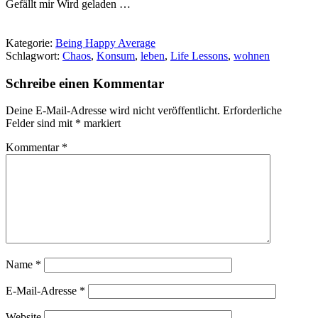
Gefällt mir
Wird geladen …
Kategorie:
Being Happy Average
Schlagwort:
Chaos
,
Konsum
,
leben
,
Life Lessons
,
wohnen
Schreibe einen Kommentar
Deine E-Mail-Adresse wird nicht veröffentlicht.
Erforderliche
Felder sind mit
*
markiert
Kommentar
*
Name
*
E-Mail-Adresse
*
Website