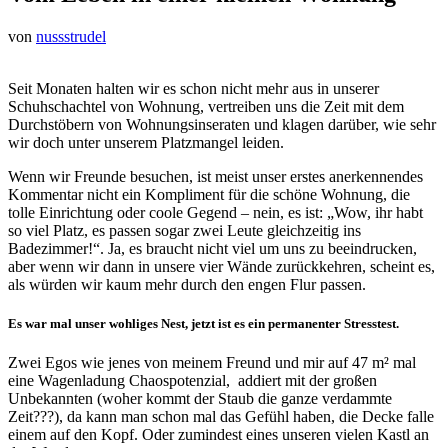
von
nussstrudel
Seit Monaten halten wir es schon nicht mehr aus in unserer
Schuhschachtel von Wohnung, vertreiben uns die Zeit mit dem
Durchstöbern von Wohnungsinseraten und klagen darüber, wie sehr
wir doch unter unserem Platzmangel leiden.
Wenn wir Freunde besuchen, ist meist unser erstes anerkennendes
Kommentar nicht ein Kompliment für die schöne Wohnung, die
tolle Einrichtung oder coole Gegend – nein, es ist: „Wow, ihr habt
so viel Platz, es passen sogar zwei Leute gleichzeitig ins
Badezimmer!“. Ja, es braucht nicht viel um uns zu beeindrucken,
aber wenn wir dann in unsere vier Wände zurückkehren, scheint es,
als würden wir kaum mehr durch den engen Flur passen.
Es war mal unser wohliges Nest, jetzt ist es ein permanenter Stresstest.
Zwei Egos wie jenes von meinem Freund und mir auf 47 m² mal
eine Wagenladung Chaospotenzial, addiert mit der großen
Unbekannten (woher kommt der Staub die ganze verdammte
Zeit???), da kann man schon mal das Gefühl haben, die Decke falle
einem auf den Kopf. Oder zumindest eines unseren vielen Kastl an