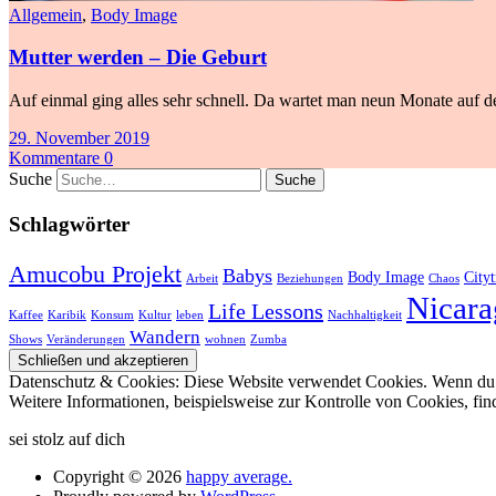
Allgemein
,
Body Image
Mutter werden – Die Geburt
Auf einmal ging alles sehr schnell. Da wartet man neun Monate auf de
29. November 2019
Kommentare 0
Suche
Schlagwörter
Amucobu Projekt
Babys
Body Image
Cityt
Arbeit
Beziehungen
Chaos
Nicara
Life Lessons
Kaffee
Karibik
Konsum
Kultur
leben
Nachhaltigkeit
Wandern
Shows
Veränderungen
wohnen
Zumba
Datenschutz & Cookies: Diese Website verwendet Cookies. Wenn du d
Weitere Informationen, beispielsweise zur Kontrolle von Cookies, fin
sei stolz auf dich
Copyright © 2026
happy average.