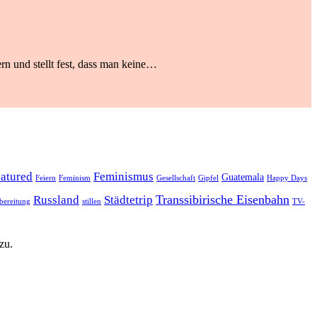
rn und stellt fest, dass man keine…
eatured
Feminismus
Guatemala
Feiern
Feminism
Gesellschaft
Gipfel
Happy Days
Transsibirische Eisenbahn
Russland
Städtetrip
bereitung
stillen
TV-
zu.