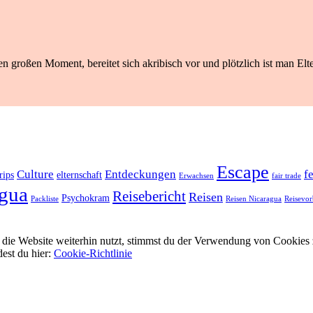
n großen Moment, bereitet sich akribisch vor und plötzlich ist man Elte
Escape
Culture
Entdeckungen
f
rips
elternschaft
Erwachsen
fair trade
gua
Reisebericht
Reisen
Psychokram
Packliste
Reisen Nicaragua
Reisevor
ie Website weiterhin nutzt, stimmst du der Verwendung von Cookies 
dest du hier:
Cookie-Richtlinie