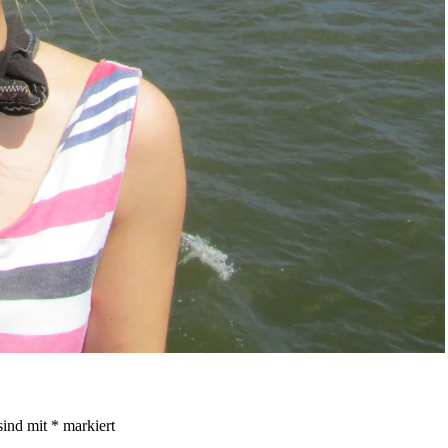
sind mit
*
markiert