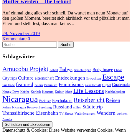
Mutter werden – Die Geburt
Auf einmal ging alles sehr schnell. Da wartet man neun Monate auf
den großen Moment, bereitet sich akribisch vor und plötzlich ist man
Eltern und stellt fest, dass man keine…
29. November 2019
Kommentare 0
Suche
Schlagwörter
Amucobu Projekt
Babys
Body Image
Arbeit
Beziehungen
Chaos
Escape
Culture
Entdeckungen
Citytrips
elternschaft
Erwachsen
featured
Feminismus
Guatemala
fair trade
Feiern
Feminism
Gesellschaft
Gipfel
Life Lessons
Happy Days
Kaffee
Karibik
Konsum
Kultur
leben
Nachhaltigkeit
Nicaragua
Reisebericht
Reisen
Psychokram
Packliste
Russland
Städtetrip
Reisen Nicaragua
Reisevorbereitung
stillen
Transsibirische Eisenbahn
Wandern
TV-Shows
Veränderungen
wohnen
Zumba
Datenschutz & Cookies: Diese Website verwendet Cookies. Wenn