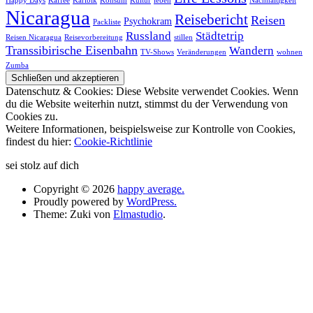
Happy Days
Kaffee
Karibik
Konsum
Kultur
leben
Nachhaltigkeit
Nicaragua
Reisebericht
Reisen
Psychokram
Packliste
Russland
Städtetrip
Reisen Nicaragua
Reisevorbereitung
stillen
Transsibirische Eisenbahn
Wandern
TV-Shows
Veränderungen
wohnen
Zumba
Datenschutz & Cookies: Diese Website verwendet Cookies. Wenn
du die Website weiterhin nutzt, stimmst du der Verwendung von
Cookies zu.
Weitere Informationen, beispielsweise zur Kontrolle von Cookies,
findest du hier:
Cookie-Richtlinie
sei stolz auf dich
Copyright © 2026
happy average.
Proudly powered by
WordPress.
Theme: Zuki von
Elmastudio
.