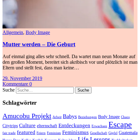
Allgemein
,
Body Image
Mutter werden – Die Geburt
Auf einmal ging alles sehr schnell. Da wartet man neun Monate auf
den großen Moment, bereitet sich akribisch vor und plötzlich ist man
Eltern und stellt fest, dass man keine…
29. November 2019
Kommentare 0
Suche
Schlagwörter
Amucobu Projekt
Babys
Body Image
Arbeit
Beziehungen
Chaos
Escape
Culture
Entdeckungen
Citytrips
elternschaft
Erwachsen
featured
Feminismus
Guatemala
fair trade
Feiern
Feminism
Gesellschaft
Gipfel
Life Lessons