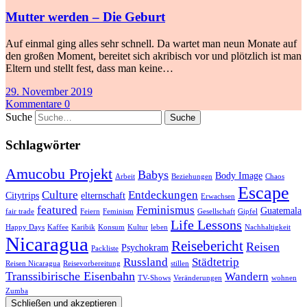
Mutter werden – Die Geburt
Auf einmal ging alles sehr schnell. Da wartet man neun Monate auf
den großen Moment, bereitet sich akribisch vor und plötzlich ist man
Eltern und stellt fest, dass man keine…
29. November 2019
Kommentare 0
Suche
Schlagwörter
Amucobu Projekt
Babys
Body Image
Arbeit
Beziehungen
Chaos
Escape
Culture
Entdeckungen
Citytrips
elternschaft
Erwachsen
featured
Feminismus
Guatemala
fair trade
Feiern
Feminism
Gesellschaft
Gipfel
Life Lessons
Happy Days
Kaffee
Karibik
Konsum
Kultur
leben
Nachhaltigkeit
Nicaragua
Reisebericht
Reisen
Psychokram
Packliste
Russland
Städtetrip
Reisen Nicaragua
Reisevorbereitung
stillen
Transsibirische Eisenbahn
Wandern
TV-Shows
Veränderungen
wohnen
Zumba