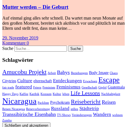
Mutter werden – Die Geburt
Auf einmal ging alles sehr schnell. Da wartet man neun Monate auf
den großen Moment, bereitet sich akribisch vor und plötzlich ist man
Eltern und stellt fest, dass man keine…
29. November 2019
Kommentare 0
Suche
Schlagwörter
Amucobu Projekt
Babys
Body Image
Arbeit
Beziehungen
Chaos
Escape
Culture
Entdeckungen
Citytrips
elternschaft
Erwachsen
featured
Feminismus
Guatemala
fair trade
Feiern
Feminism
Gesellschaft
Gipfel
Life Lessons
Happy Days
Kaffee
Karibik
Konsum
Kultur
leben
Nachhaltigkeit
Nicaragua
Reisebericht
Reisen
Psychokram
Packliste
Russland
Städtetrip
Reisen Nicaragua
Reisevorbereitung
stillen
Transsibirische Eisenbahn
Wandern
TV-Shows
Veränderungen
wohnen
Zumba