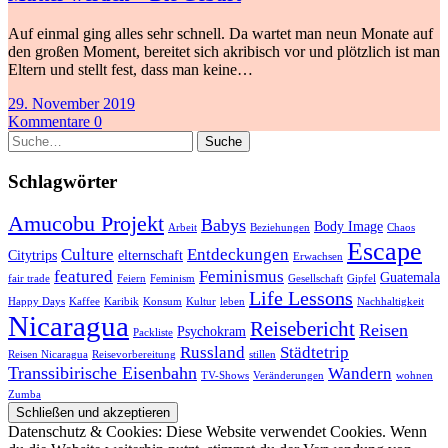
Auf einmal ging alles sehr schnell. Da wartet man neun Monate auf
den großen Moment, bereitet sich akribisch vor und plötzlich ist man
Eltern und stellt fest, dass man keine…
29. November 2019
Kommentare 0
Suche
Schlagwörter
Amucobu Projekt
Babys
Body Image
Arbeit
Beziehungen
Chaos
Escape
Culture
Entdeckungen
Citytrips
elternschaft
Erwachsen
featured
Feminismus
Guatemala
fair trade
Feiern
Feminism
Gesellschaft
Gipfel
Life Lessons
Happy Days
Kaffee
Karibik
Konsum
Kultur
leben
Nachhaltigkeit
Nicaragua
Reisebericht
Reisen
Psychokram
Packliste
Russland
Städtetrip
Reisen Nicaragua
Reisevorbereitung
stillen
Transsibirische Eisenbahn
Wandern
TV-Shows
Veränderungen
wohnen
Zumba
Datenschutz & Cookies: Diese Website verwendet Cookies. Wenn