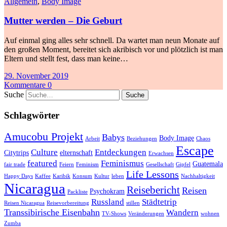
Allgemein
,
Body Image
Mutter werden – Die Geburt
Auf einmal ging alles sehr schnell. Da wartet man neun Monate auf
den großen Moment, bereitet sich akribisch vor und plötzlich ist man
Eltern und stellt fest, dass man keine…
29. November 2019
Kommentare 0
Suche
Schlagwörter
Amucobu Projekt
Babys
Body Image
Arbeit
Beziehungen
Chaos
Escape
Culture
Entdeckungen
Citytrips
elternschaft
Erwachsen
featured
Feminismus
Guatemala
fair trade
Feiern
Feminism
Gesellschaft
Gipfel
Life Lessons
Happy Days
Kaffee
Karibik
Konsum
Kultur
leben
Nachhaltigkeit
Nicaragua
Reisebericht
Reisen
Psychokram
Packliste
Russland
Städtetrip
Reisen Nicaragua
Reisevorbereitung
stillen
Transsibirische Eisenbahn
Wandern
TV-Shows
Veränderungen
wohnen
Zumba