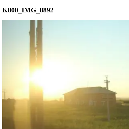
K800_IMG_8892