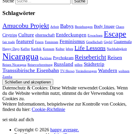
Suche
Schlagwörter
Amucobu Projekt
Babys
Body Image
Arbeit
Beziehungen
Chaos
Escape
Culture
Entdeckungen
Citytrips
elternschaft
Erwachsen
featured
Feminismus
Guatemala
fair trade
Feiern
Feminism
Gesellschaft
Gipfel
Life Lessons
Happy Days
Kaffee
Karibik
Konsum
Kultur
leben
Nachhaltigkeit
Nicaragua
Reisebericht
Reisen
Psychokram
Packliste
Russland
Städtetrip
Reisen Nicaragua
Reisevorbereitung
stillen
Transsibirische Eisenbahn
Wandern
TV-Shows
Veränderungen
wohnen
Zumba
Datenschutz & Cookies: Diese Website verwendet Cookies. Wenn
du die Website weiterhin nutzt, stimmst du der Verwendung von
Cookies zu.
Weitere Informationen, beispielsweise zur Kontrolle von Cookies,
findest du hier:
Cookie-Richtlinie
sei stolz auf dich
Copyright © 2026
happy average.