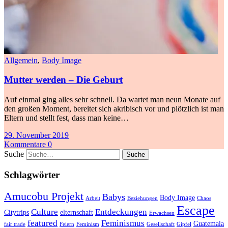
Allgemein
,
Body Image
Mutter werden – Die Geburt
Auf einmal ging alles sehr schnell. Da wartet man neun Monate auf
den großen Moment, bereitet sich akribisch vor und plötzlich ist man
Eltern und stellt fest, dass man keine…
29. November 2019
Kommentare 0
Suche
Schlagwörter
Amucobu Projekt
Babys
Body Image
Arbeit
Beziehungen
Chaos
Escape
Culture
Entdeckungen
Citytrips
elternschaft
Erwachsen
featured
Feminismus
Guatemala
fair trade
Feiern
Feminism
Gesellschaft
Gipfel