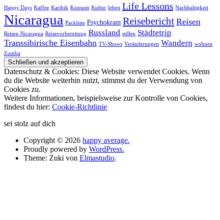
Life Lessons
Happy Days
Kaffee
Karibik
Konsum
Kultur
leben
Nachhaltigkeit
Nicaragua
Reisebericht
Reisen
Psychokram
Packliste
Russland
Städtetrip
Reisen Nicaragua
Reisevorbereitung
stillen
Transsibirische Eisenbahn
Wandern
TV-Shows
Veränderungen
wohnen
Zumba
Datenschutz & Cookies: Diese Website verwendet Cookies. Wenn
du die Website weiterhin nutzt, stimmst du der Verwendung von
Cookies zu.
Weitere Informationen, beispielsweise zur Kontrolle von Cookies,
findest du hier:
Cookie-Richtlinie
sei stolz auf dich
Copyright © 2026
happy average.
Proudly powered by
WordPress.
Theme: Zuki von
Elmastudio
.