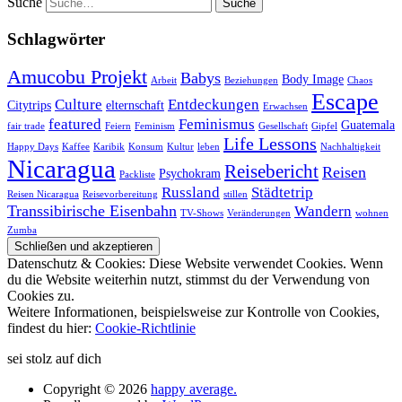
Suche
Schlagwörter
Amucobu Projekt
Babys
Body Image
Arbeit
Beziehungen
Chaos
Escape
Culture
Entdeckungen
Citytrips
elternschaft
Erwachsen
featured
Feminismus
Guatemala
fair trade
Feiern
Feminism
Gesellschaft
Gipfel
Life Lessons
Happy Days
Kaffee
Karibik
Konsum
Kultur
leben
Nachhaltigkeit
Nicaragua
Reisebericht
Reisen
Psychokram
Packliste
Russland
Städtetrip
Reisen Nicaragua
Reisevorbereitung
stillen
Transsibirische Eisenbahn
Wandern
TV-Shows
Veränderungen
wohnen
Zumba
Datenschutz & Cookies: Diese Website verwendet Cookies. Wenn
du die Website weiterhin nutzt, stimmst du der Verwendung von
Cookies zu.
Weitere Informationen, beispielsweise zur Kontrolle von Cookies,
findest du hier:
Cookie-Richtlinie
sei stolz auf dich
Copyright © 2026
happy average.