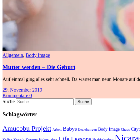
Allgemein
,
Body Image
Mutter werden – Die Geburt
Auf einmal ging alles sehr schnell. Da wartet man neun Monate auf de
29. November 2019
Kommentare 0
Suche
Schlagwörter
Amucobu Projekt
Babys
Body Image
Cityt
Arbeit
Beziehungen
Chaos
Nicara
Life Lessons
Kaffee
Karibik
Konsum
Kultur
leben
Nachhaltigkeit