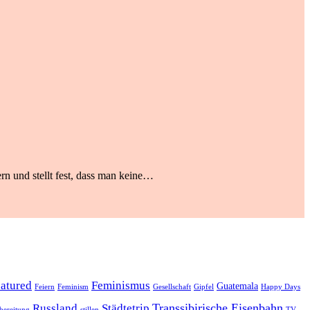
rn und stellt fest, dass man keine…
eatured
Feminismus
Guatemala
Feiern
Feminism
Gesellschaft
Gipfel
Happy Days
Transsibirische Eisenbahn
Russland
Städtetrip
bereitung
stillen
TV-