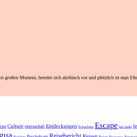
n großen Moment, bereitet sich akribisch vor und plötzlich ist man Elte
Escape
Culture
Entdeckungen
f
rips
elternschaft
Erwachsen
fair trade
gua
Reisebericht
Reisen
Psychokram
Packliste
Reisen Nicaragua
Reisevor