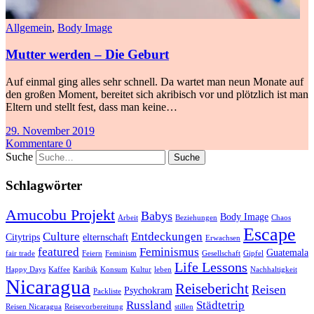
Allgemein
,
Body Image
Mutter werden – Die Geburt
Auf einmal ging alles sehr schnell. Da wartet man neun Monate auf
den großen Moment, bereitet sich akribisch vor und plötzlich ist man
Eltern und stellt fest, dass man keine…
29. November 2019
Kommentare 0
Suche
Schlagwörter
Amucobu Projekt
Babys
Body Image
Arbeit
Beziehungen
Chaos
Escape
Culture
Entdeckungen
Citytrips
elternschaft
Erwachsen
featured
Feminismus
Guatemala
fair trade
Feiern
Feminism
Gesellschaft
Gipfel
Life Lessons
Happy Days
Kaffee
Karibik
Konsum
Kultur
leben
Nachhaltigkeit
Nicaragua
Reisebericht
Reisen
Psychokram
Packliste
Russland
Städtetrip
Reisen Nicaragua
Reisevorbereitung
stillen