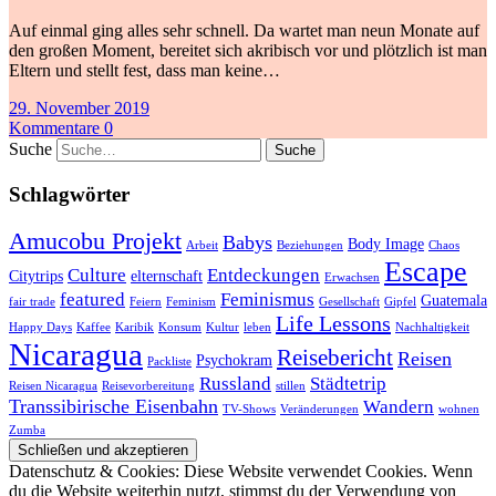
Auf einmal ging alles sehr schnell. Da wartet man neun Monate auf
den großen Moment, bereitet sich akribisch vor und plötzlich ist man
Eltern und stellt fest, dass man keine…
29. November 2019
Kommentare 0
Suche
Schlagwörter
Amucobu Projekt
Babys
Body Image
Arbeit
Beziehungen
Chaos
Escape
Culture
Entdeckungen
Citytrips
elternschaft
Erwachsen
featured
Feminismus
Guatemala
fair trade
Feiern
Feminism
Gesellschaft
Gipfel
Life Lessons
Happy Days
Kaffee
Karibik
Konsum
Kultur
leben
Nachhaltigkeit
Nicaragua
Reisebericht
Reisen
Psychokram
Packliste
Russland
Städtetrip
Reisen Nicaragua
Reisevorbereitung
stillen
Transsibirische Eisenbahn
Wandern
TV-Shows
Veränderungen
wohnen
Zumba
Datenschutz & Cookies: Diese Website verwendet Cookies. Wenn
du die Website weiterhin nutzt, stimmst du der Verwendung von