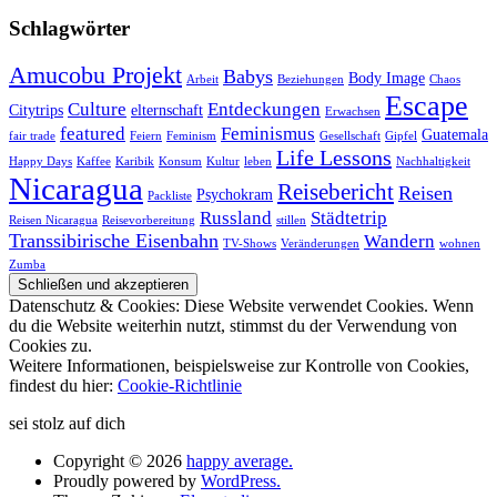
Schlagwörter
Amucobu Projekt
Babys
Body Image
Arbeit
Beziehungen
Chaos
Escape
Culture
Entdeckungen
Citytrips
elternschaft
Erwachsen
featured
Feminismus
Guatemala
fair trade
Feiern
Feminism
Gesellschaft
Gipfel
Life Lessons
Happy Days
Kaffee
Karibik
Konsum
Kultur
leben
Nachhaltigkeit
Nicaragua
Reisebericht
Reisen
Psychokram
Packliste
Russland
Städtetrip
Reisen Nicaragua
Reisevorbereitung
stillen
Transsibirische Eisenbahn
Wandern
TV-Shows
Veränderungen
wohnen
Zumba
Datenschutz & Cookies: Diese Website verwendet Cookies. Wenn
du die Website weiterhin nutzt, stimmst du der Verwendung von
Cookies zu.
Weitere Informationen, beispielsweise zur Kontrolle von Cookies,
findest du hier:
Cookie-Richtlinie
sei stolz auf dich
Copyright © 2026
happy average.
Proudly powered by
WordPress.