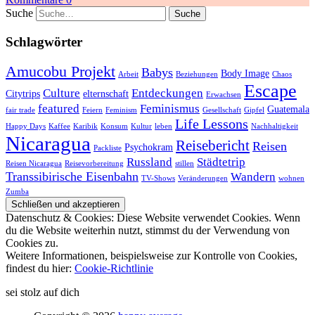
Suche
Schlagwörter
Amucobu Projekt
Babys
Body Image
Arbeit
Beziehungen
Chaos
Escape
Culture
Entdeckungen
Citytrips
elternschaft
Erwachsen
featured
Feminismus
Guatemala
fair trade
Feiern
Feminism
Gesellschaft
Gipfel
Life Lessons
Happy Days
Kaffee
Karibik
Konsum
Kultur
leben
Nachhaltigkeit
Nicaragua
Reisebericht
Reisen
Psychokram
Packliste
Russland
Städtetrip
Reisen Nicaragua
Reisevorbereitung
stillen
Transsibirische Eisenbahn
Wandern
TV-Shows
Veränderungen
wohnen
Zumba
Datenschutz & Cookies: Diese Website verwendet Cookies. Wenn
du die Website weiterhin nutzt, stimmst du der Verwendung von
Cookies zu.
Weitere Informationen, beispielsweise zur Kontrolle von Cookies,
findest du hier:
Cookie-Richtlinie
sei stolz auf dich