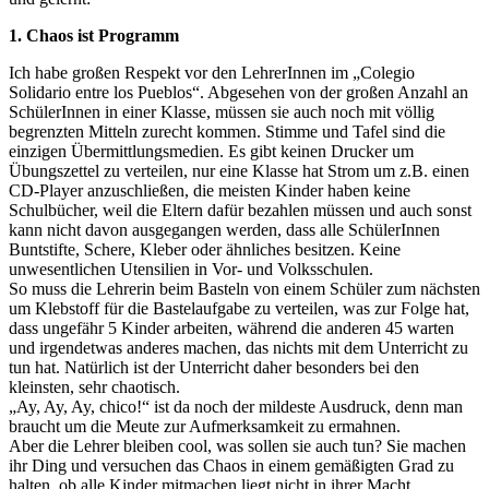
1. Chaos ist Programm
Ich habe großen Respekt vor den LehrerInnen im „Colegio
Solidario entre los Pueblos“. Abgesehen von der großen Anzahl an
SchülerInnen in einer Klasse, müssen sie auch noch mit völlig
begrenzten Mitteln zurecht kommen. Stimme und Tafel sind die
einzigen Übermittlungsmedien. Es gibt keinen Drucker um
Übungszettel zu verteilen, nur eine Klasse hat Strom um z.B. einen
CD-Player anzuschließen, die meisten Kinder haben keine
Schulbücher, weil die Eltern dafür bezahlen müssen und auch sonst
kann nicht davon ausgegangen werden, dass alle SchülerInnen
Buntstifte, Schere, Kleber oder ähnliches besitzen. Keine
unwesentlichen Utensilien in Vor- und Volksschulen.
So muss die Lehrerin beim Basteln von einem Schüler zum nächsten
um Klebstoff für die Bastelaufgabe zu verteilen, was zur Folge hat,
dass ungefähr 5 Kinder arbeiten, während die anderen 45 warten
und irgendetwas anderes machen, das nichts mit dem Unterricht zu
tun hat. Natürlich ist der Unterricht daher besonders bei den
kleinsten, sehr chaotisch.
„Ay, Ay, Ay, chico!“ ist da noch der mildeste Ausdruck, denn man
braucht um die Meute zur Aufmerksamkeit zu ermahnen.
Aber die Lehrer bleiben cool, was sollen sie auch tun? Sie machen
ihr Ding und versuchen das Chaos in einem gemäßigten Grad zu
halten, ob alle Kinder mitmachen liegt nicht in ihrer Macht.