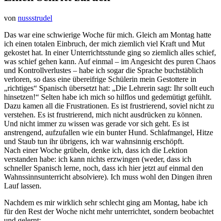
von
nussstrudel
Das war eine schwierige Woche für mich. Gleich am Montag hatte
ich einen totalen Einbruch, der mich ziemlich viel Kraft und Mut
gekostet hat. In einer Unterrichtsstunde ging so ziemlich alles schief,
was schief gehen kann. Auf einmal – im Angesicht des puren Chaos
und Kontrollverlustes – habe ich sogar die Sprache buchstäblich
verloren, so dass eine übereifrige Schülerin mein Gestottere in
„richtiges“ Spanisch übersetzt hat: „Die Lehrerin sagt: Ihr sollt euch
hinsetzen!“ Selten habe ich mich so hilflos und gedemütigt gefühlt.
Dazu kamen all die Frustrationen. Es ist frustrierend, soviel nicht zu
verstehen. Es ist frustrierend, mich nicht ausdrücken zu können.
Und nicht immer zu wissen was gerade vor sich geht. Es ist
anstrengend, aufzufallen wie ein bunter Hund. Schlafmangel, Hitze
und Staub tun ihr übrigens, ich war wahnsinnig erschöpft.
Nach einer Woche grübeln, denke ich, dass ich die Lektion
verstanden habe: ich kann nichts erzwingen (weder, dass ich
schneller Spanisch lerne, noch, dass ich hier jetzt auf einmal den
Wahnssinnsunterricht absolviere). Ich muss wohl den Dingen ihren
Lauf lassen.
Nachdem es mir wirklich sehr schlecht ging am Montag, habe ich
für den Rest der Woche nicht mehr unterrichtet, sondern beobachtet
und gelernt: