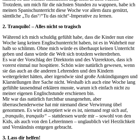
Trotzdem, um mich für die nächsten Stunden zu wappnen, habe ich
meinen Spanischunterricht diese Woche vor allem dazu genützt,
sämtliche „Tu das“/“Tu das nicht“-Imperative zu lernen.
2. Tranquilo! – Alles nicht so tragisch
Während ich mich schuldig gefühlt habe, dass die Kinder nun eine
Woche lang keinen Englischunterricht haben, ist es in Wahrheit nur
halb so schlimm. Ohne mich würde es überhaupt keinen Unterricht
geben und dann würde die Welt sich trotzdem weiterdrehen.
Es war der Vorschlag der Direktorin und des Vizerektors, dass ich
vorerst einmal nur hospitiere. Schön wäre natürlich gewesen, wenn
sie das auch an die anderen Lehrenden und den Kindern
weitergeleitet hätten, aber irgendwie sind große Ankündigungen und
Klarstellungen ihre Sache nicht. Weshalb ich auch eine Woche lang
gefühlte tausendmal erklären musste, warum ich einfach nicht zu
meiner eigenen Englischstunde erschienen bin.
Mir war das natürlich furchtbar unangenehm, aber
überraschenderweise hat mir niemand diese Verwirrung übel
genommen. Es wird akzeptiert wie es ist, niemand regt sich auf,
„tranquilo, tranquilo“
– stattdessen wurde mir – sowohl von den
Kids, als auch von den Lehrerinnen – unglaublich viel Herzlichkeit
und Verständnis entgegen gebracht.
3. Lass dir helfen!