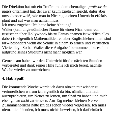
Die Direktion hat mir ein Treffen mit dem ehemaligen
profesor de
inglés
organisiert hat, der zwar kaum Englisch spricht, dafür aber
umso besser weiß, wie man in Nicaragua einen Unterricht effektiv
plant und auf was man achten muss.
Ich muss zugeben: Ich hatte keine Ahnung!
Walter (kein ungewöhnlicher Name für einen Nica, denn von
russischen über Hollywood- bis zu Fantasienamen ist wirklich alles
dabei) ist eigentlich Mathematiklehrer, aber EnglischlehrerInnen sind
rar – besonders wenn die Schule in einem so armen und verrufenen
Viertel liegt. So hat Walter diese Aufgabe übernommen, bis es ihm
aufgrund seines Studiums nicht mehr möglich war.
Gemeinsam haben wir den Unterricht für die nächsten Stunden
vorbereitet und dank seiner Hilfe fühle ich mich bereit, nächste
Woche wieder zu unterrichten.
4. Hab Spaß!
Die kommende Woche werde ich dazu nützen mir wieder zu
verinnerlichen warum ich eigentlich da bin, nämlich um mich
auszuprobieren, um Neues zu lernen, um Spaß zu haben und mich
eben genau
nicht
zu stressen. Am Tag meines kleinen Nerven
Zusammenbruchs hatte ich das schon wieder vergessen. Ich muss
niemanden blenden, ich muss nichts beweisen, ich darf einfach