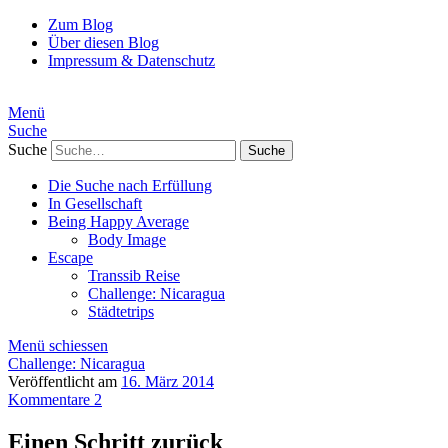
Zum Blog
Über diesen Blog
Impressum & Datenschutz
Menü
Suche
Suche
Die Suche nach Erfüllung
In Gesellschaft
Being Happy Average
Body Image
Escape
Transsib Reise
Challenge: Nicaragua
Städtetrips
Menü schiessen
Challenge: Nicaragua
Veröffentlicht am
16. März 2014
Kommentare 2
Einen Schritt zurück