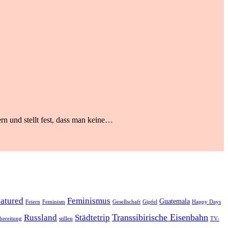
rn und stellt fest, dass man keine…
eatured
Feminismus
Guatemala
Feiern
Feminism
Gesellschaft
Gipfel
Happy Days
Transsibirische Eisenbahn
Russland
Städtetrip
bereitung
stillen
TV-