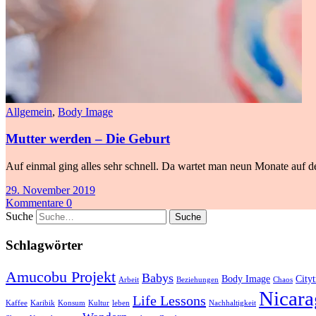
Allgemein
,
Body Image
Mutter werden – Die Geburt
Auf einmal ging alles sehr schnell. Da wartet man neun Monate auf de
29. November 2019
Kommentare 0
Suche
Schlagwörter
Amucobu Projekt
Babys
Body Image
Cityt
Arbeit
Beziehungen
Chaos
Nicara
Life Lessons
Kaffee
Karibik
Konsum
Kultur
leben
Nachhaltigkeit