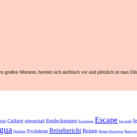
n großen Moment, bereitet sich akribisch vor und plötzlich ist man Elte
Escape
Culture
Entdeckungen
f
rips
elternschaft
Erwachsen
fair trade
gua
Reisebericht
Reisen
Psychokram
Packliste
Reisen Nicaragua
Reisevor