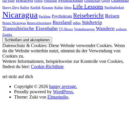
featured
Feminismus
Guatemala
fair trade
Feiern
Feminism
Gesellschaft
Gipfel
Life Lessons
Happy Days
Kaffee
Karibik
Konsum
Kultur
leben
Nachhaltigkeit
Nicaragua
Reisebericht
Reisen
Psychokram
Packliste
Russland
Städtetrip
Reisen Nicaragua
Reisevorbereitung
stillen
Transsibirische Eisenbahn
Wandern
TV-Shows
Veränderungen
wohnen
Zumba
Datenschutz & Cookies: Diese Website verwendet Cookies. Wenn
du die Website weiterhin nutzt, stimmst du der Verwendung von
Cookies zu.
Weitere Informationen, beispielsweise zur Kontrolle von Cookies,
findest du hier:
Cookie-Richtlinie
sei stolz auf dich
Copyright © 2026
happy average.
Proudly powered by
WordPress.
Theme: Zuki von
Elmastudio
.