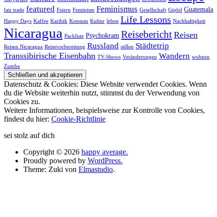
featured
Feminismus
Guatemala
fair trade
Feiern
Feminism
Gesellschaft
Gipfel
Life Lessons
Happy Days
Kaffee
Karibik
Konsum
Kultur
leben
Nachhaltigkeit
Nicaragua
Reisebericht
Reisen
Psychokram
Packliste
Russland
Städtetrip
Reisen Nicaragua
Reisevorbereitung
stillen
Transsibirische Eisenbahn
Wandern
TV-Shows
Veränderungen
wohnen
Zumba
Datenschutz & Cookies: Diese Website verwendet Cookies. Wenn
du die Website weiterhin nutzt, stimmst du der Verwendung von
Cookies zu.
Weitere Informationen, beispielsweise zur Kontrolle von Cookies,
findest du hier:
Cookie-Richtlinie
sei stolz auf dich
Copyright © 2026
happy average.
Proudly powered by
WordPress.
Theme: Zuki von
Elmastudio
.