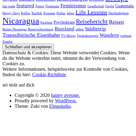
featured
Feminismus
Guatemala
fair trade
Feiern
Feminism
Gesellschaft
Gipfel
Life Lessons
Happy Days
Kaffee
Karibik
Konsum
Kultur
leben
Nachhaltigkeit
Nicaragua
Reisebericht
Reisen
Psychokram
Packliste
Russland
Städtetrip
Reisen Nicaragua
Reisevorbereitung
stillen
Transsibirische Eisenbahn
Wandern
TV-Shows
Veränderungen
wohnen
Zumba
Datenschutz & Cookies: Diese Website verwendet Cookies. Wenn
du die Website weiterhin nutzt, stimmst du der Verwendung von
Cookies zu.
Weitere Informationen, beispielsweise zur Kontrolle von Cookies,
findest du hier:
Cookie-Richtlinie
sei stolz auf dich
Copyright © 2026
happy average.
Proudly powered by
WordPress.
Theme: Zuki von
Elmastudio
.