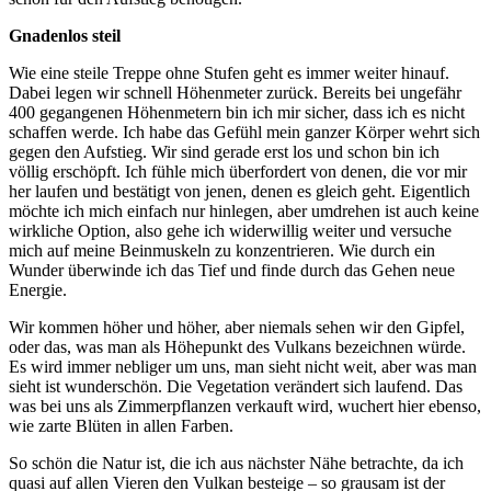
Gnadenlos steil
Wie eine steile Treppe ohne Stufen geht es immer weiter hinauf.
Dabei legen wir schnell Höhenmeter zurück. Bereits bei ungefähr
400 gegangenen Höhenmetern bin ich mir sicher, dass ich es nicht
schaffen werde. Ich habe das Gefühl mein ganzer Körper wehrt sich
gegen den Aufstieg. Wir sind gerade erst los und schon bin ich
völlig erschöpft. Ich fühle mich überfordert von denen, die vor mir
her laufen und bestätigt von jenen, denen es gleich geht. Eigentlich
möchte ich mich einfach nur hinlegen, aber umdrehen ist auch keine
wirkliche Option, also gehe ich widerwillig weiter und versuche
mich auf meine Beinmuskeln zu konzentrieren. Wie durch ein
Wunder überwinde ich das Tief und finde durch das Gehen neue
Energie.
Wir kommen höher und höher, aber niemals sehen wir den Gipfel,
oder das, was man als Höhepunkt des Vulkans bezeichnen würde.
Es wird immer nebliger um uns, man sieht nicht weit, aber was man
sieht ist wunderschön. Die Vegetation verändert sich laufend. Das
was bei uns als Zimmerpflanzen verkauft wird, wuchert hier ebenso,
wie zarte Blüten in allen Farben.
So schön die Natur ist, die ich aus nächster Nähe betrachte, da ich
quasi auf allen Vieren den Vulkan besteige – so grausam ist der