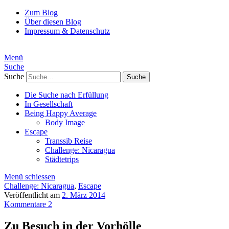
Zum Blog
Über diesen Blog
Impressum & Datenschutz
Menü
Suche
Suche
Die Suche nach Erfüllung
In Gesellschaft
Being Happy Average
Body Image
Escape
Transsib Reise
Challenge: Nicaragua
Städtetrips
Menü schiessen
Challenge: Nicaragua
,
Escape
Veröffentlicht am
2. März 2014
Kommentare 2
Zu Besuch in der Vorhölle