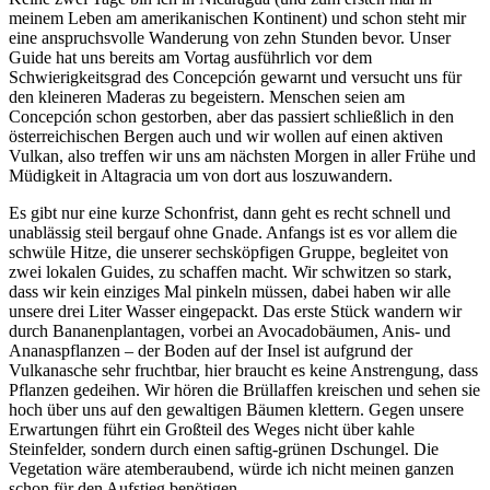
meinem Leben am amerikanischen Kontinent) und schon steht mir
eine anspruchsvolle Wanderung von zehn Stunden bevor. Unser
Guide hat uns bereits am Vortag ausführlich vor dem
Schwierigkeitsgrad des Concepción gewarnt und versucht uns für
den kleineren Maderas zu begeistern. Menschen seien am
Concepción schon gestorben, aber das passiert schließlich in den
österreichischen Bergen auch und wir wollen auf einen aktiven
Vulkan, also treffen wir uns am nächsten Morgen in aller Frühe und
Müdigkeit in Altagracia um von dort aus loszuwandern.
Es gibt nur eine kurze Schonfrist, dann geht es recht schnell und
unablässig steil bergauf ohne Gnade. Anfangs ist es vor allem die
schwüle Hitze, die unserer sechsköpfigen Gruppe, begleitet von
zwei lokalen Guides, zu schaffen macht. Wir schwitzen so stark,
dass wir kein einziges Mal pinkeln müssen, dabei haben wir alle
unsere drei Liter Wasser eingepackt. Das erste Stück wandern wir
durch Bananenplantagen, vorbei an Avocadobäumen, Anis- und
Ananaspflanzen – der Boden auf der Insel ist aufgrund der
Vulkanasche sehr fruchtbar, hier braucht es keine Anstrengung, dass
Pflanzen gedeihen. Wir hören die Brüllaffen kreischen und sehen sie
hoch über uns auf den gewaltigen Bäumen klettern. Gegen unsere
Erwartungen führt ein Großteil des Weges nicht über kahle
Steinfelder, sondern durch einen saftig-grünen Dschungel. Die
Vegetation wäre atemberaubend, würde ich nicht meinen ganzen
schon für den Aufstieg benötigen.