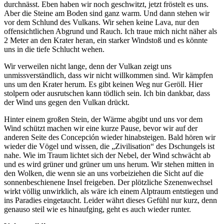
durchnässt. Eben haben wir noch geschwitzt, jetzt fröstelt es uns.
Aber die Steine am Boden sind ganz warm. Und dann stehen wir
vor dem Schlund des Vulkans. Wir sehen keine Lava, nur den
offensichtlichen Abgrund und Rauch. Ich traue mich nicht näher als
2 Meter an den Krater heran, ein starker Windstoß und es könnte
uns in die tiefe Schlucht wehen.
Wir verweilen nicht lange, denn der Vulkan zeigt uns
unmissverständlich, dass wir nicht willkommen sind. Wir kämpfen
uns um den Krater herum. Es gibt keinen Weg nur Geröll. Hier
stolpern oder ausrutschen kann tödlich sein. Ich bin dankbar, dass
der Wind uns gegen den Vulkan drückt.
Hinter einem großen Stein, der Wärme abgibt und uns vor dem
Wind schützt machen wir eine kurze Pause, bevor wir auf der
anderen Seite des Concepción wieder hinabsteigen. Bald hören wir
wieder die Vögel und wissen, die „Zivilisation“ des Dschungels ist
nahe. Wie im Traum lichtet sich der Nebel, der Wind schwächt ab
und es wird grüner und grüner um uns herum. Wir stehen mitten in
den Wolken, die wenn sie an uns vorbeiziehen die Sicht auf die
sonnenbeschienene Insel freigeben. Der plötzliche Szenenwechsel
wirkt völlig unwirklich, als wäre ich einem Alptraum entstiegen und
ins Paradies eingetaucht. Leider währt dieses Gefühl nur kurz, denn
genauso steil wie es hinaufging, geht es auch wieder runter.