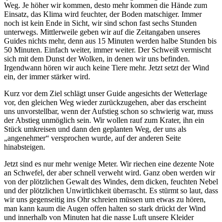
Weg. Je höher wir kommen, desto mehr kommen die Hände zum
Einsatz, das Klima wird feuchter, der Boden matschiger. Immer
noch ist kein Ende in Sicht, wir sind schon fast sechs Stunden
unterwegs. Mittlerweile geben wir auf die Zeitangaben unseres
Guides nichts mehr, denn aus 15 Minuten werden halbe Stunden bis
50 Minuten. Einfach weiter, immer weiter. Der Schweiß vermischt
sich mit dem Dunst der Wolken, in denen wir uns befinden.
Irgendwann hören wir auch keine Tiere mehr. Jetzt setzt der Wind
ein, der immer stärker wird.
Kurz vor dem Ziel schlägt unser Guide angesichts der Wetterlage
vor, den gleichen Weg wieder zurückzugehen, aber das erscheint
uns unvorstellbar, wenn der Aufstieg schon so schwierig war, muss
der Abstieg unmöglich sein. Wir wollen rauf zum Krater, ihn ein
Stück umkreisen und dann den geplanten Weg, der uns als
„angenehmer“ versprochen wurde, auf der anderen Seite
hinabsteigen.
Jetzt sind es nur mehr wenige Meter. Wir riechen eine dezente Note
an Schwefel, der aber schnell verweht wird. Ganz oben werden wir
von der plötzlichen Gewalt des Windes, dem dicken, feuchten Nebel
und der plötzlichen Unwirtlichkeit überrascht. Es stürmt so laut, dass
wir uns gegenseitig ins Ohr schreien müssen um etwas zu hören,
man kann kaum die Augen offen halten so stark drückt der Wind
und innerhalb von Minuten hat die nasse Luft unsere Kleider