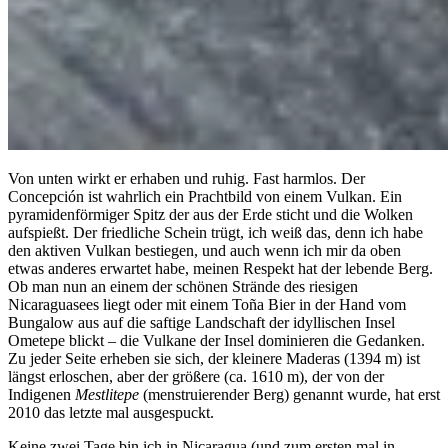
Von unten wirkt er erhaben und ruhig. Fast harmlos. Der
Concepción ist wahrlich ein Prachtbild von einem Vulkan. Ein
pyramidenförmiger Spitz der aus der Erde sticht und die Wolken
aufspießt. Der friedliche Schein trügt, ich weiß das, denn ich habe
den aktiven Vulkan bestiegen, und auch wenn ich mir da oben
etwas anderes erwartet habe, meinen Respekt hat der lebende Berg.
Ob man nun an einem der schönen Strände des riesigen
Nicaraguasees liegt oder mit einem Toña Bier in der Hand vom
Bungalow aus auf die saftige Landschaft der idyllischen Insel
Ometepe blickt – die Vulkane der Insel dominieren die Gedanken.
Zu jeder Seite erheben sie sich, der kleinere Maderas (1394 m) ist
längst erloschen, aber der größere (ca. 1610 m), der von der
Indigenen
Mestlitepe
(menstruierender Berg) genannt wurde, hat erst
2010 das letzte mal ausgespuckt.
Keine zwei Tage bin ich in Nicaragua (und zum ersten mal in