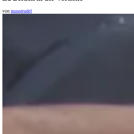
von
nussstrudel