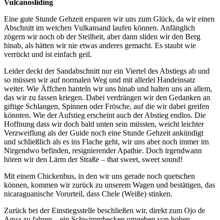
Vulcanosliding
Eine gute Stunde Gehzeit ersparen wir uns zum Glück, da wir einen
Abschnitt im weichen Vulkansand laufen können. Anfänglich
zögern wir noch ob der Steilheit, aber dann sliden wir den Berg
hinab, als hätten wir nie etwas anderes gemacht. Es staubt wie
verrückt und ist einfach geil.
Leider deckt der Sandabschnitt nur ein Viertel des Abstiegs ab und
so müssen wir auf normalen Weg und mit allerlei Handeinsatz
weiter. Wie Äffchen hanteln wir uns hinab und halten uns an allem,
das wir zu fassen kriegen. Dabei verdrängen wir den Gedanken an
giftige Schlangen, Spinnen oder Frösche, auf die wir dabei greifen
könnten. Wie der Aufstieg erscheint auch der Abstieg endlos. Die
Hoffnung dass wir doch bald unten sein müssten, weicht leichter
Verzweiflung als der Guide noch eine Stunde Gehzeit ankündigt
und schließlich als es ins Flache geht, wir uns aber noch immer im
Nirgendwo befinden, resignierender Apathie. Doch irgendwann
hören wir den Lärm der Straße – that sweet, sweet sound!
Mit einem Chickenbus, in den wir uns gerade noch quetschen
können, kommen wir zurück zu unserem Wagen und bestätigen, das
nicaraguanische Vorurteil, dass Chele (Weiße) stinken.
Zurück bei der Einstiegsstelle beschließen wir, direkt zum Ojo de
Agua zu fahren – ein Schwimmbecken umgeben von hohen