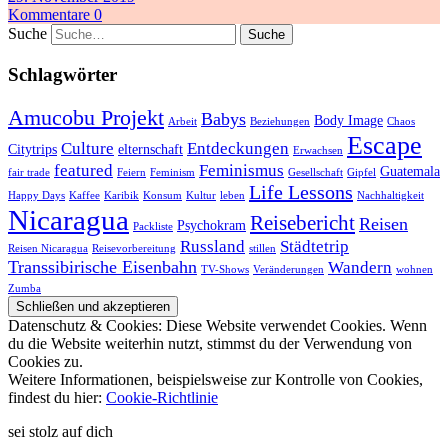
Kommentare 0
Suche
Schlagwörter
Amucobu Projekt
Babys
Body Image
Arbeit
Beziehungen
Chaos
Escape
Culture
Entdeckungen
Citytrips
elternschaft
Erwachsen
featured
Feminismus
Guatemala
fair trade
Feiern
Feminism
Gesellschaft
Gipfel
Life Lessons
Happy Days
Kaffee
Karibik
Konsum
Kultur
leben
Nachhaltigkeit
Nicaragua
Reisebericht
Reisen
Psychokram
Packliste
Russland
Städtetrip
Reisen Nicaragua
Reisevorbereitung
stillen
Transsibirische Eisenbahn
Wandern
TV-Shows
Veränderungen
wohnen
Zumba
Datenschutz & Cookies: Diese Website verwendet Cookies. Wenn
du die Website weiterhin nutzt, stimmst du der Verwendung von
Cookies zu.
Weitere Informationen, beispielsweise zur Kontrolle von Cookies,
findest du hier:
Cookie-Richtlinie
sei stolz auf dich