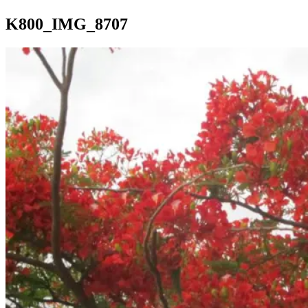
K800_IMG_8707