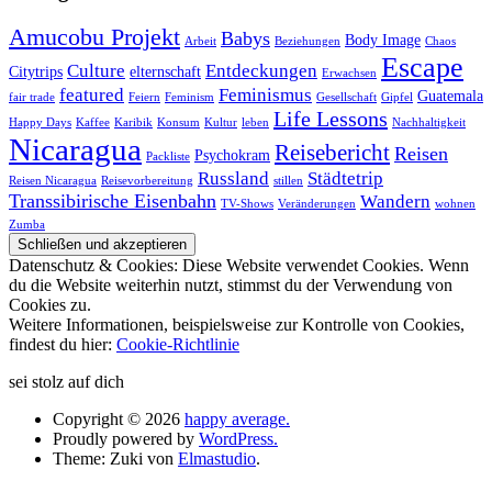
Amucobu Projekt
Babys
Body Image
Arbeit
Beziehungen
Chaos
Escape
Culture
Entdeckungen
Citytrips
elternschaft
Erwachsen
featured
Feminismus
Guatemala
fair trade
Feiern
Feminism
Gesellschaft
Gipfel
Life Lessons
Happy Days
Kaffee
Karibik
Konsum
Kultur
leben
Nachhaltigkeit
Nicaragua
Reisebericht
Reisen
Psychokram
Packliste
Russland
Städtetrip
Reisen Nicaragua
Reisevorbereitung
stillen
Transsibirische Eisenbahn
Wandern
TV-Shows
Veränderungen
wohnen
Zumba
Datenschutz & Cookies: Diese Website verwendet Cookies. Wenn
du die Website weiterhin nutzt, stimmst du der Verwendung von
Cookies zu.
Weitere Informationen, beispielsweise zur Kontrolle von Cookies,
findest du hier:
Cookie-Richtlinie
sei stolz auf dich
Copyright © 2026
happy average.
Proudly powered by
WordPress.
Theme: Zuki von
Elmastudio
.