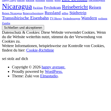
Happy Days
Kaffee
Karibik
Konsum
Kultur
leben
Nachhaltigkeit
Nicaragua
Reisebericht
Reisen
Psychokram
Packliste
Russland
Städtetrip
Reisen Nicaragua
Reisevorbereitung
stillen
Transsibirische Eisenbahn
Wandern
TV-Shows
Veränderungen
wohnen
Zumba
Datenschutz & Cookies: Diese Website verwendet Cookies. Wenn
du die Website weiterhin nutzt, stimmst du der Verwendung von
Cookies zu.
Weitere Informationen, beispielsweise zur Kontrolle von Cookies,
findest du hier:
Cookie-Richtlinie
sei stolz auf dich
Copyright © 2026
happy average.
Proudly powered by
WordPress.
Theme: Zuki von
Elmastudio
.