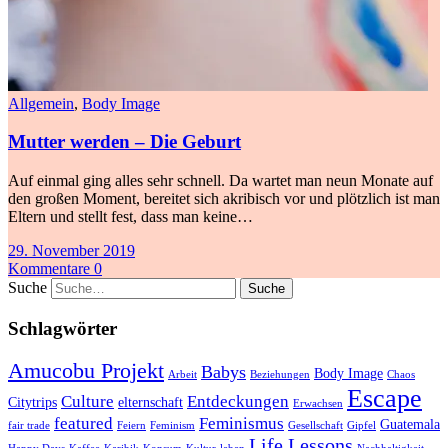
Allgemein
,
Body Image
Mutter werden – Die Geburt
Auf einmal ging alles sehr schnell. Da wartet man neun Monate auf
den großen Moment, bereitet sich akribisch vor und plötzlich ist man
Eltern und stellt fest, dass man keine…
29. November 2019
Kommentare 0
Suche
Schlagwörter
Amucobu Projekt
Babys
Body Image
Arbeit
Beziehungen
Chaos
Escape
Culture
Entdeckungen
Citytrips
elternschaft
Erwachsen
featured
Feminismus
Guatemala
fair trade
Feiern
Feminism
Gesellschaft
Gipfel
Life Lessons