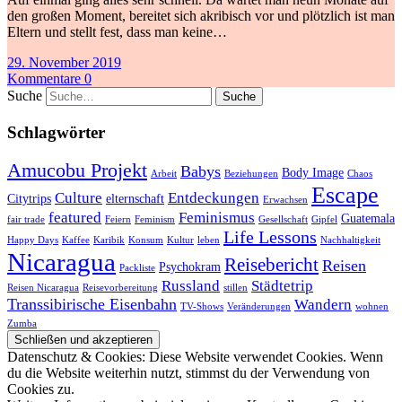
den großen Moment, bereitet sich akribisch vor und plötzlich ist man
Eltern und stellt fest, dass man keine…
29. November 2019
Kommentare 0
Suche
Schlagwörter
Amucobu Projekt
Babys
Body Image
Arbeit
Beziehungen
Chaos
Escape
Culture
Entdeckungen
Citytrips
elternschaft
Erwachsen
featured
Feminismus
Guatemala
fair trade
Feiern
Feminism
Gesellschaft
Gipfel
Life Lessons
Happy Days
Kaffee
Karibik
Konsum
Kultur
leben
Nachhaltigkeit
Nicaragua
Reisebericht
Reisen
Psychokram
Packliste
Russland
Städtetrip
Reisen Nicaragua
Reisevorbereitung
stillen
Transsibirische Eisenbahn
Wandern
TV-Shows
Veränderungen
wohnen
Zumba
Datenschutz & Cookies: Diese Website verwendet Cookies. Wenn
du die Website weiterhin nutzt, stimmst du der Verwendung von
Cookies zu.