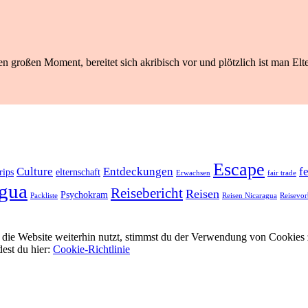
n großen Moment, bereitet sich akribisch vor und plötzlich ist man Elte
Escape
Culture
Entdeckungen
f
rips
elternschaft
Erwachsen
fair trade
gua
Reisebericht
Reisen
Psychokram
Packliste
Reisen Nicaragua
Reisevor
ie Website weiterhin nutzt, stimmst du der Verwendung von Cookies 
dest du hier:
Cookie-Richtlinie