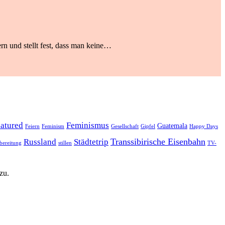
rn und stellt fest, dass man keine…
eatured
Feminismus
Guatemala
Feiern
Feminism
Gesellschaft
Gipfel
Happy Days
Transsibirische Eisenbahn
Russland
Städtetrip
bereitung
stillen
TV-
zu.