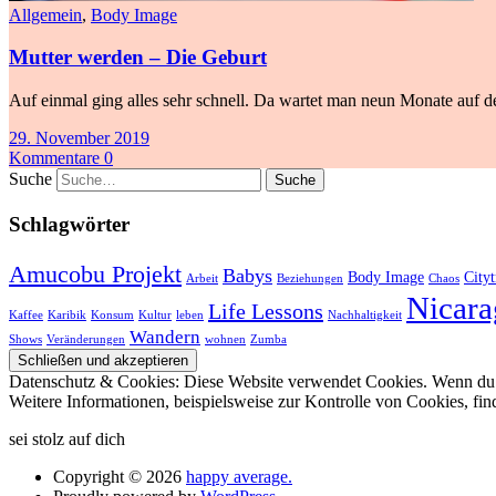
Allgemein
,
Body Image
Mutter werden – Die Geburt
Auf einmal ging alles sehr schnell. Da wartet man neun Monate auf de
29. November 2019
Kommentare 0
Suche
Schlagwörter
Amucobu Projekt
Babys
Body Image
Cityt
Arbeit
Beziehungen
Chaos
Nicara
Life Lessons
Kaffee
Karibik
Konsum
Kultur
leben
Nachhaltigkeit
Wandern
Shows
Veränderungen
wohnen
Zumba
Datenschutz & Cookies: Diese Website verwendet Cookies. Wenn du d
Weitere Informationen, beispielsweise zur Kontrolle von Cookies, fin
sei stolz auf dich
Copyright © 2026
happy average.