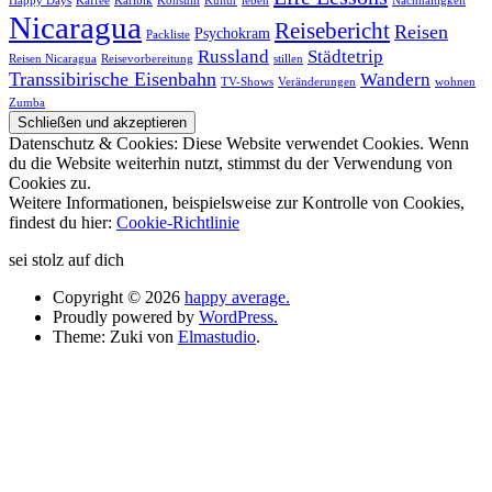
Happy Days
Kaffee
Karibik
Konsum
Kultur
leben
Nachhaltigkeit
Nicaragua
Reisebericht
Reisen
Psychokram
Packliste
Russland
Städtetrip
Reisen Nicaragua
Reisevorbereitung
stillen
Transsibirische Eisenbahn
Wandern
TV-Shows
Veränderungen
wohnen
Zumba
Datenschutz & Cookies: Diese Website verwendet Cookies. Wenn
du die Website weiterhin nutzt, stimmst du der Verwendung von
Cookies zu.
Weitere Informationen, beispielsweise zur Kontrolle von Cookies,
findest du hier:
Cookie-Richtlinie
sei stolz auf dich
Copyright © 2026
happy average.
Proudly powered by
WordPress.
Theme: Zuki von
Elmastudio
.