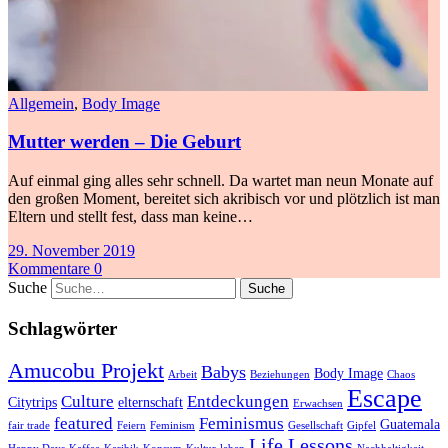
Allgemein
,
Body Image
Mutter werden – Die Geburt
Auf einmal ging alles sehr schnell. Da wartet man neun Monate auf
den großen Moment, bereitet sich akribisch vor und plötzlich ist man
Eltern und stellt fest, dass man keine…
29. November 2019
Kommentare 0
Suche
Schlagwörter
Amucobu Projekt
Babys
Body Image
Arbeit
Beziehungen
Chaos
Escape
Culture
Entdeckungen
Citytrips
elternschaft
Erwachsen
featured
Feminismus
Guatemala
fair trade
Feiern
Feminism
Gesellschaft
Gipfel
Life Lessons