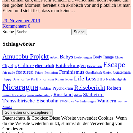
den großen Moment, bereitet sich akribisch vor und plötzlich ist man
Eltern und stellt fest, dass man keine…
29. November 2019
Kommentare 0
Suche
Schlagwörter
Amucobu Projekt
Babys
Body Image
Arbeit
Beziehungen
Chaos
Escape
Culture
Entdeckungen
Citytrips
elternschaft
Erwachsen
featured
Feminismus
Guatemala
fair trade
Feiern
Feminism
Gesellschaft
Gipfel
Life Lessons
Happy Days
Kaffee
Karibik
Konsum
Kultur
leben
Nachhaltigkeit
Nicaragua
Reisebericht
Reisen
Psychokram
Packliste
Russland
Städtetrip
Reisen Nicaragua
Reisevorbereitung
stillen
Transsibirische Eisenbahn
Wandern
TV-Shows
Veränderungen
wohnen
Zumba
Datenschutz & Cookies: Diese Website verwendet Cookies. Wenn
du die Website weiterhin nutzt, stimmst du der Verwendung von
Cookies zu.