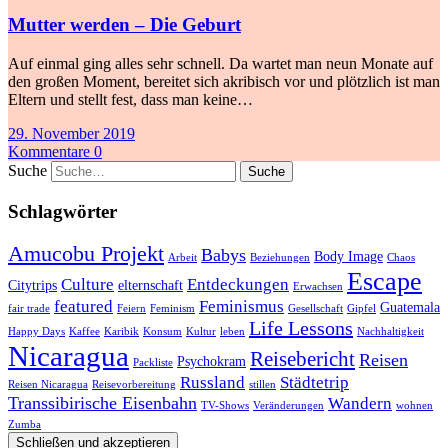
Mutter werden – Die Geburt
Auf einmal ging alles sehr schnell. Da wartet man neun Monate auf
den großen Moment, bereitet sich akribisch vor und plötzlich ist man
Eltern und stellt fest, dass man keine…
29. November 2019
Kommentare 0
Suche
Schlagwörter
Amucobu Projekt
Babys
Body Image
Arbeit
Beziehungen
Chaos
Escape
Culture
Entdeckungen
Citytrips
elternschaft
Erwachsen
featured
Feminismus
Guatemala
fair trade
Feiern
Feminism
Gesellschaft
Gipfel
Life Lessons
Happy Days
Kaffee
Karibik
Konsum
Kultur
leben
Nachhaltigkeit
Nicaragua
Reisebericht
Reisen
Psychokram
Packliste
Russland
Städtetrip
Reisen Nicaragua
Reisevorbereitung
stillen
Transsibirische Eisenbahn
Wandern
TV-Shows
Veränderungen
wohnen
Zumba