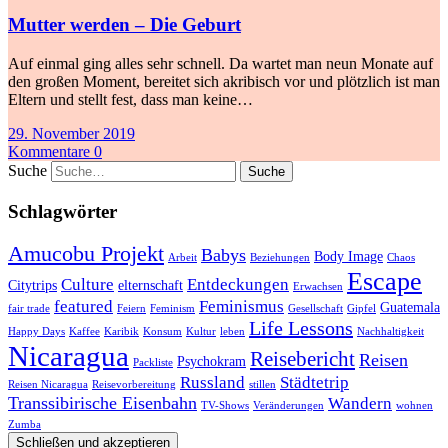
Mutter werden – Die Geburt
Auf einmal ging alles sehr schnell. Da wartet man neun Monate auf
den großen Moment, bereitet sich akribisch vor und plötzlich ist man
Eltern und stellt fest, dass man keine…
29. November 2019
Kommentare 0
Suche
Schlagwörter
Amucobu Projekt
Babys
Body Image
Arbeit
Beziehungen
Chaos
Escape
Culture
Entdeckungen
Citytrips
elternschaft
Erwachsen
featured
Feminismus
Guatemala
fair trade
Feiern
Feminism
Gesellschaft
Gipfel
Life Lessons
Happy Days
Kaffee
Karibik
Konsum
Kultur
leben
Nachhaltigkeit
Nicaragua
Reisebericht
Reisen
Psychokram
Packliste
Russland
Städtetrip
Reisen Nicaragua
Reisevorbereitung
stillen
Transsibirische Eisenbahn
Wandern
TV-Shows
Veränderungen
wohnen
Zumba