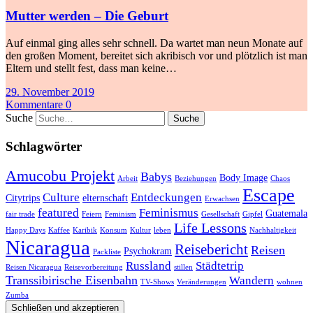
Mutter werden – Die Geburt
Auf einmal ging alles sehr schnell. Da wartet man neun Monate auf
den großen Moment, bereitet sich akribisch vor und plötzlich ist man
Eltern und stellt fest, dass man keine…
29. November 2019
Kommentare 0
Suche
Schlagwörter
Amucobu Projekt
Babys
Body Image
Arbeit
Beziehungen
Chaos
Escape
Culture
Entdeckungen
Citytrips
elternschaft
Erwachsen
featured
Feminismus
Guatemala
fair trade
Feiern
Feminism
Gesellschaft
Gipfel
Life Lessons
Happy Days
Kaffee
Karibik
Konsum
Kultur
leben
Nachhaltigkeit
Nicaragua
Reisebericht
Reisen
Psychokram
Packliste
Russland
Städtetrip
Reisen Nicaragua
Reisevorbereitung
stillen
Transsibirische Eisenbahn
Wandern
TV-Shows
Veränderungen
wohnen
Zumba