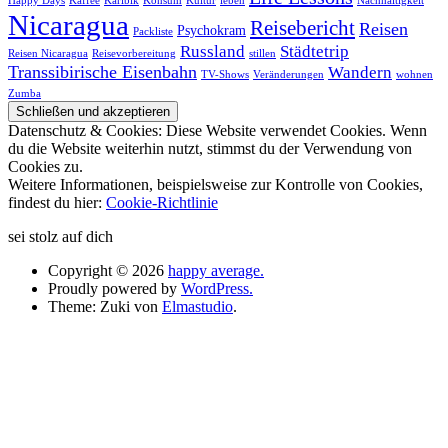
Happy Days
Kaffee
Karibik
Konsum
Kultur
leben
Nachhaltigkeit
Nicaragua
Reisebericht
Reisen
Psychokram
Packliste
Russland
Städtetrip
Reisen Nicaragua
Reisevorbereitung
stillen
Transsibirische Eisenbahn
Wandern
TV-Shows
Veränderungen
wohnen
Zumba
Datenschutz & Cookies: Diese Website verwendet Cookies. Wenn
du die Website weiterhin nutzt, stimmst du der Verwendung von
Cookies zu.
Weitere Informationen, beispielsweise zur Kontrolle von Cookies,
findest du hier:
Cookie-Richtlinie
sei stolz auf dich
Copyright © 2026
happy average.
Proudly powered by
WordPress.
Theme: Zuki von
Elmastudio
.