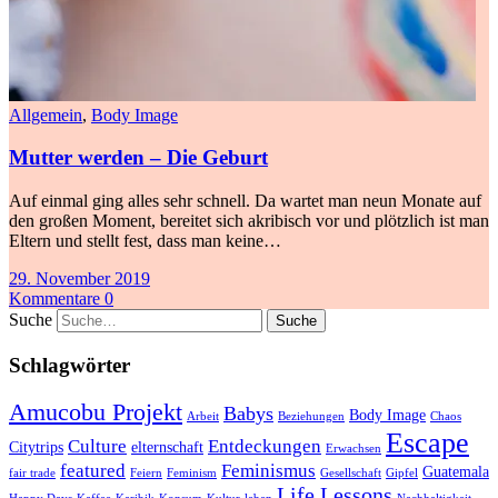
Allgemein
,
Body Image
Mutter werden – Die Geburt
Auf einmal ging alles sehr schnell. Da wartet man neun Monate auf
den großen Moment, bereitet sich akribisch vor und plötzlich ist man
Eltern und stellt fest, dass man keine…
29. November 2019
Kommentare 0
Suche
Schlagwörter
Amucobu Projekt
Babys
Body Image
Arbeit
Beziehungen
Chaos
Escape
Culture
Entdeckungen
Citytrips
elternschaft
Erwachsen
featured
Feminismus
Guatemala
fair trade
Feiern
Feminism
Gesellschaft
Gipfel
Life Lessons