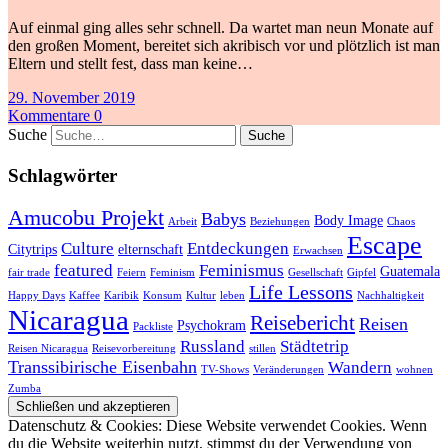
Auf einmal ging alles sehr schnell. Da wartet man neun Monate auf
den großen Moment, bereitet sich akribisch vor und plötzlich ist man
Eltern und stellt fest, dass man keine…
29. November 2019
Kommentare 0
Suche
Schlagwörter
Amucobu Projekt
Babys
Body Image
Arbeit
Beziehungen
Chaos
Escape
Culture
Entdeckungen
Citytrips
elternschaft
Erwachsen
featured
Feminismus
Guatemala
fair trade
Feiern
Feminism
Gesellschaft
Gipfel
Life Lessons
Happy Days
Kaffee
Karibik
Konsum
Kultur
leben
Nachhaltigkeit
Nicaragua
Reisebericht
Reisen
Psychokram
Packliste
Russland
Städtetrip
Reisen Nicaragua
Reisevorbereitung
stillen
Transsibirische Eisenbahn
Wandern
TV-Shows
Veränderungen
wohnen
Zumba
Datenschutz & Cookies: Diese Website verwendet Cookies. Wenn
du die Website weiterhin nutzt, stimmst du der Verwendung von