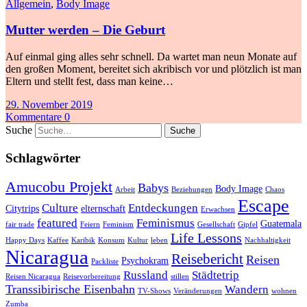
Allgemein
,
Body Image
Mutter werden – Die Geburt
Auf einmal ging alles sehr schnell. Da wartet man neun Monate auf
den großen Moment, bereitet sich akribisch vor und plötzlich ist man
Eltern und stellt fest, dass man keine…
29. November 2019
Kommentare 0
Suche
Schlagwörter
Amucobu Projekt
Babys
Body Image
Arbeit
Beziehungen
Chaos
Escape
Culture
Entdeckungen
Citytrips
elternschaft
Erwachsen
featured
Feminismus
Guatemala
fair trade
Feiern
Feminism
Gesellschaft
Gipfel
Life Lessons
Happy Days
Kaffee
Karibik
Konsum
Kultur
leben
Nachhaltigkeit
Nicaragua
Reisebericht
Reisen
Psychokram
Packliste
Russland
Städtetrip
Reisen Nicaragua
Reisevorbereitung
stillen
Transsibirische Eisenbahn
Wandern
TV-Shows
Veränderungen
wohnen
Zumba