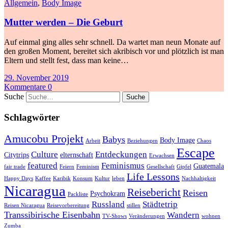
Allgemein
,
Body Image
Mutter werden – Die Geburt
Auf einmal ging alles sehr schnell. Da wartet man neun Monate auf
den großen Moment, bereitet sich akribisch vor und plötzlich ist man
Eltern und stellt fest, dass man keine…
29. November 2019
Kommentare 0
Suche
Schlagwörter
Amucobu Projekt
Babys
Body Image
Arbeit
Beziehungen
Chaos
Escape
Culture
Entdeckungen
Citytrips
elternschaft
Erwachsen
featured
Feminismus
Guatemala
fair trade
Feiern
Feminism
Gesellschaft
Gipfel
Life Lessons
Happy Days
Kaffee
Karibik
Konsum
Kultur
leben
Nachhaltigkeit
Nicaragua
Reisebericht
Reisen
Psychokram
Packliste
Russland
Städtetrip
Reisen Nicaragua
Reisevorbereitung
stillen
Transsibirische Eisenbahn
Wandern
TV-Shows
Veränderungen
wohnen
Zumba