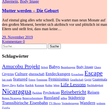
Allgemein
,
Body Image
Mutter werden – Die Geburt
Auf einmal ging alles sehr schnell. Da wartet man neun Monate auf
den großen Moment, bereitet sich akribisch vor und plötzlich ist man
Eltern und stellt fest, dass man keine…
29. November 2019
Kommentare 0
Suche
Schlagwörter
Amucobu Projekt
Babys
Body Image
Arbeit
Beziehungen
Chaos
Escape
Culture
Entdeckungen
Citytrips
elternschaft
Erwachsen
featured
Feminismus
Guatemala
fair trade
Feiern
Feminism
Gesellschaft
Gipfel
Life Lessons
Happy Days
Kaffee
Karibik
Konsum
Kultur
leben
Nachhaltigkeit
Nicaragua
Reisebericht
Reisen
Psychokram
Packliste
Russland
Städtetrip
Reisen Nicaragua
Reisevorbereitung
stillen
Transsibirische Eisenbahn
Wandern
TV-Shows
Veränderungen
wohnen
Zumba