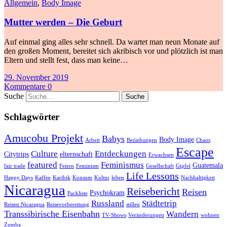
Allgemein
,
Body Image
Mutter werden – Die Geburt
Auf einmal ging alles sehr schnell. Da wartet man neun Monate auf
den großen Moment, bereitet sich akribisch vor und plötzlich ist man
Eltern und stellt fest, dass man keine…
29. November 2019
Kommentare 0
Suche
Schlagwörter
Amucobu Projekt
Babys
Body Image
Arbeit
Beziehungen
Chaos
Escape
Culture
Entdeckungen
Citytrips
elternschaft
Erwachsen
featured
Feminismus
Guatemala
fair trade
Feiern
Feminism
Gesellschaft
Gipfel
Life Lessons
Happy Days
Kaffee
Karibik
Konsum
Kultur
leben
Nachhaltigkeit
Nicaragua
Reisebericht
Reisen
Psychokram
Packliste
Russland
Städtetrip
Reisen Nicaragua
Reisevorbereitung
stillen
Transsibirische Eisenbahn
Wandern
TV-Shows
Veränderungen
wohnen
Zumba