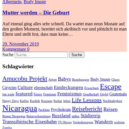
Allgemein
,
Body Image
Mutter werden – Die Geburt
Auf einmal ging alles sehr schnell. Da wartet man neun Monate auf
den großen Moment, bereitet sich akribisch vor und plötzlich ist man
Eltern und stellt fest, dass man keine…
29. November 2019
Kommentare 0
Suche
Schlagwörter
Amucobu Projekt
Babys
Body Image
Arbeit
Beziehungen
Chaos
Escape
Culture
Entdeckungen
Citytrips
elternschaft
Erwachsen
featured
Feminismus
Guatemala
fair trade
Feiern
Feminism
Gesellschaft
Gipfel
Life Lessons
Happy Days
Kaffee
Karibik
Konsum
Kultur
leben
Nachhaltigkeit
Nicaragua
Reisebericht
Reisen
Psychokram
Packliste
Russland
Städtetrip
Reisen Nicaragua
Reisevorbereitung
stillen
Transsibirische Eisenbahn
Wandern
TV-Shows
Veränderungen
wohnen
Zumba