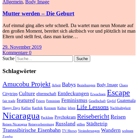
Allgemein
,
Body Image
Mutter werden – Die Geburt
Auf einmal ging alles sehr schnell. Da wartet man neun Monate auf
den großen Moment, bereitet sich akribisch vor und plötzlich ist man
Eltern und stellt fest, dass man keine…
29. November 2019
Kommentare 0
Suche
Schlagwörter
Amucobu Projekt
Babys
Body Image
Arbeit
Beziehungen
Chaos
Escape
Culture
Entdeckungen
Citytrips
elternschaft
Erwachsen
featured
Feminismus
Guatemala
fair trade
Feiern
Feminism
Gesellschaft
Gipfel
Life Lessons
Happy Days
Kaffee
Karibik
Konsum
Kultur
leben
Nachhaltigkeit
Nicaragua
Reisebericht
Reisen
Psychokram
Packliste
Russland
Städtetrip
Reisen Nicaragua
Reisevorbereitung
stillen
Transsibirische Eisenbahn
Wandern
TV-Shows
Veränderungen
wohnen
Zumba