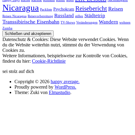
Happy Days
Kaffee
Karibik
Konsum
Kultur
leben
Nachhaltigkeit
Nicaragua
Reisebericht
Reisen
Psychokram
Packliste
Russland
Städtetrip
Reisen Nicaragua
Reisevorbereitung
stillen
Transsibirische Eisenbahn
Wandern
TV-Shows
Veränderungen
wohnen
Zumba
Datenschutz & Cookies: Diese Website verwendet Cookies. Wenn
du die Website weiterhin nutzt, stimmst du der Verwendung von
Cookies zu.
Weitere Informationen, beispielsweise zur Kontrolle von Cookies,
findest du hier:
Cookie-Richtlinie
sei stolz auf dich
Copyright © 2026
happy average.
Proudly powered by
WordPress.
Theme: Zuki von
Elmastudio
.