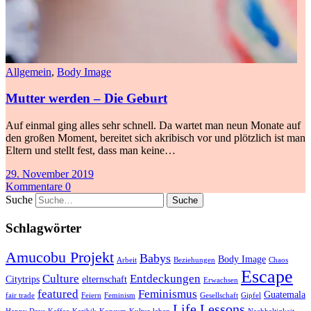
Allgemein
,
Body Image
Mutter werden – Die Geburt
Auf einmal ging alles sehr schnell. Da wartet man neun Monate auf
den großen Moment, bereitet sich akribisch vor und plötzlich ist man
Eltern und stellt fest, dass man keine…
29. November 2019
Kommentare 0
Suche
Schlagwörter
Amucobu Projekt
Babys
Body Image
Arbeit
Beziehungen
Chaos
Escape
Culture
Entdeckungen
Citytrips
elternschaft
Erwachsen
featured
Feminismus
Guatemala
fair trade
Feiern
Feminism
Gesellschaft
Gipfel
Life Lessons