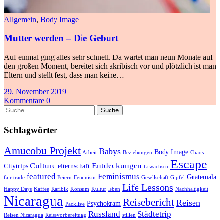
Allgemein
,
Body Image
Mutter werden – Die Geburt
Auf einmal ging alles sehr schnell. Da wartet man neun Monate auf
den großen Moment, bereitet sich akribisch vor und plötzlich ist man
Eltern und stellt fest, dass man keine…
29. November 2019
Kommentare 0
Suche
Schlagwörter
Amucobu Projekt
Babys
Body Image
Arbeit
Beziehungen
Chaos
Escape
Culture
Entdeckungen
Citytrips
elternschaft
Erwachsen
featured
Feminismus
Guatemala
fair trade
Feiern
Feminism
Gesellschaft
Gipfel
Life Lessons
Happy Days
Kaffee
Karibik
Konsum
Kultur
leben
Nachhaltigkeit
Nicaragua
Reisebericht
Reisen
Psychokram
Packliste
Russland
Städtetrip
Reisen Nicaragua
Reisevorbereitung
stillen