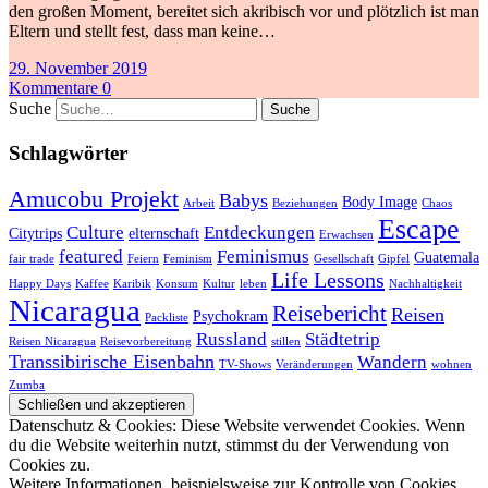
den großen Moment, bereitet sich akribisch vor und plötzlich ist man
Eltern und stellt fest, dass man keine…
29. November 2019
Kommentare 0
Suche
Schlagwörter
Amucobu Projekt
Babys
Body Image
Arbeit
Beziehungen
Chaos
Escape
Culture
Entdeckungen
Citytrips
elternschaft
Erwachsen
featured
Feminismus
Guatemala
fair trade
Feiern
Feminism
Gesellschaft
Gipfel
Life Lessons
Happy Days
Kaffee
Karibik
Konsum
Kultur
leben
Nachhaltigkeit
Nicaragua
Reisebericht
Reisen
Psychokram
Packliste
Russland
Städtetrip
Reisen Nicaragua
Reisevorbereitung
stillen
Transsibirische Eisenbahn
Wandern
TV-Shows
Veränderungen
wohnen
Zumba
Datenschutz & Cookies: Diese Website verwendet Cookies. Wenn
du die Website weiterhin nutzt, stimmst du der Verwendung von
Cookies zu.
Weitere Informationen, beispielsweise zur Kontrolle von Cookies,